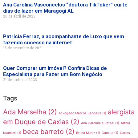
Ana Carolina Vasconcelos “doutora TikToker” curte
dias de lazer em Maragogi AL
20 de abril de 2023
Patrícia Ferraz, a acompanhante de Luxo que vem
fazendo sucesso na internet
15 de setembro de 2021
Quer Comprar um Imóvel? Confira Dicas de
Especialista para Fazer um Bom Negócio
21 de junho de 2023
Tags
Ada Marselha
(2)
alergista
advogado Marcos Bandeira
(1)
em Duque de Caxias
(2)
Ana Carolina e Rafael
(1)
Arthur
beca barreto
(2)
Kuartieri
(1)
Bruna Muniz
(1)
Camilla
(1)
Carlos