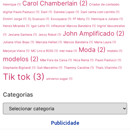
Carol Chamberlain
(2)
Henrique
(1)
Criador de conteúdo
digital Paulo Paolucci
(1)
Dani
(1)
Daniele Lopes
(1)
Dani senta com carinho
(1)
Dimitri Jorge
(1)
Dj Scazuzo
(1)
Exxxquece
(1)
FF Mony
(1)
Henrique e Juliano
(1)
Henzo Miranda
(1)
Igor Leite
(1)
infleuncer Marcos Bandeira
(1)
Ingrid Vasconcelos
John Amplificado
(2)
(1)
Jesiane Santana
(1)
Jessy Robot
(1)
Juliana Vilas Boas
(1)
Marcela Hellen
(1)
Marcos Bandeira
(1)
Maria Laura
(1)
Moda
(2)
Marjorye Vieira
(1)
MC Liro e ROIG
(1)
mel maia
(1)
modelo
(1)
modelos
(2)
Mãe Fora da Caixa
(1)
Nica Reina
(1)
Paulo Paolucci
(1)
Stephanie Bigliardi
(1)
Suh Marcelino
(1)
Thammy Caroline
(1)
Thaís Vilarinho
(1)
Tik tok
(3)
universo sugar
(1)
Categorias
Publicidade