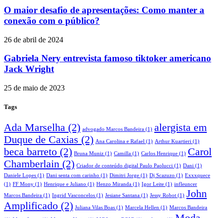
O maior desafio de apresentações: Como manter a
conexão com o público?
26 de abril de 2024
Gabriela Nery entrevista famoso tiktoker americano
Jack Wright
25 de maio de 2023
Tags
Ada Marselha
(2)
alergista em
advogado Marcos Bandeira
(1)
Duque de Caxias
(2)
Ana Carolina e Rafael
(1)
Arthur Kuartieri
(1)
beca barreto
(2)
Carol
Bruna Muniz
(1)
Camilla
(1)
Carlos Henrique
(1)
Chamberlain
(2)
Criador de conteúdo digital Paulo Paolucci
(1)
Dani
(1)
Daniele Lopes
(1)
Dani senta com carinho
(1)
Dimitri Jorge
(1)
Dj Scazuzo
(1)
Exxxquece
(1)
FF Mony
(1)
Henrique e Juliano
(1)
Henzo Miranda
(1)
Igor Leite
(1)
infleuncer
John
Marcos Bandeira
(1)
Ingrid Vasconcelos
(1)
Jesiane Santana
(1)
Jessy Robot
(1)
Amplificado
(2)
Juliana Vilas Boas
(1)
Marcela Hellen
(1)
Marcos Bandeira