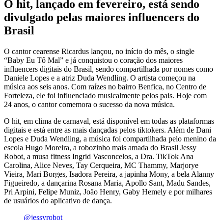
O hit, lançado em fevereiro, está sendo
divulgado pelas maiores influencers do
Brasil
O cantor cearense Ricardus lançou, no início do mês, o single
“Baby Eu Tô Mal” e já conquistou o coração dos maiores
influencers digitais do Brasil, sendo compartilhada por nomes como
Daniele Lopes e a atriz Duda Wendling. O artista começou na
música aos seis anos. Com raízes no bairro Benfica, no Centro de
Forteleza, ele foi influenciado musicalmente pelos pais. Hoje com
24 anos, o cantor comemora o sucesso da nova música.
O hit, em clima de carnaval, está disponível em todas as plataformas
digitais e está entre as mais dançadas pelos tiktokers. Além de Dani
Lopes e Duda Wendling, a música foi compartilhada pelo menino da
escola Hugo Moreira, a robozinho mais amada do Brasil Jessy
Robot, a musa fitness Ingrid Vasconcelos, a Dra. TikTok Ana
Carolina, Alice Neves, Tay Cerqueira, MC Thammy, Marjorye
Vieira, Mari Borges, Isadora Pereira, a japinha Mony, a bela Alanny
Figueiredo, a dançarina Rosana Maria, Apollo Sant, Madu Sandes,
Pri Arpini, Felipe Muniz, João Henry, Gaby Hemely e por milhares
de usuários do aplicativo de dança.
@jessyrobot