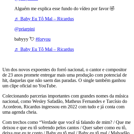
Alguém me explica esse fundo do vídeo por favor 🤣
♬ Baby Eu Tô Mal – Ricardus
@priarpini
babyyy 💘
#foryou
♬ Baby Eu Tô Mal – Ricardus
Um dos novos expoentes do forró nacional, o cantor e compositor
de 23 anos promete entregar mais uma produção com potencial de
hit, daquelas que não saem das paradas. O single também ganhou
um clipe oficial no YouTube.
Colecionando parcerias importantes com grandes nomes da música
nacional, como Wesley Safadão, Matheus Fernandes e Tarcísio do
Acordeon, Ricardus ingressou em 2022 com tudo e já conta com
uma agenda cheia.
Com trechos como “Verdade que você tá falando de mim? / Que me
deixou e que eu tô sofrendo pelos cantos / Quer saber como eu tô,
deixa que eu te conto / Baby eu tô mal / Baby eu tô mal / Malvadão,