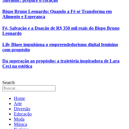
Salvador: prepare o coração
Bispo Bruno Leonardo: Quando a Fé se Transforma em
Alimento e Esperança
Fé, Salvação e a Doação de R$ 350 mil reais do Bispo Bruno
Leonardo
Lily Bluee impulsiona o empreendedorismo digital feminino
com propósito
Da superação ao propósito: a trajetória inspiradora de Lara
Ceci na estética
Search
Home
Arte
Diversão
Educação
Moda
Música