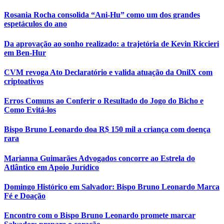
Rosania Rocha consolida “Ani-Hu” como um dos grandes
espetáculos do ano
Da aprovação ao sonho realizado: a trajetória de Kevin Riccieri
em Ben-Hur
CVM revoga Ato Declaratório e valida atuação da OnilX com
criptoativos
Erros Comuns ao Conferir o Resultado do Jogo do Bicho e
Como Evitá-los
Bispo Bruno Leonardo doa R$ 150 mil a criança com doença
rara
Marianna Guimarães Advogados concorre ao Estrela do
Atlântico em Apoio Jurídico
Domingo Histórico em Salvador: Bispo Bruno Leonardo Marca
Fé e Doação
Encontro com o Bispo Bruno Leonardo promete marcar