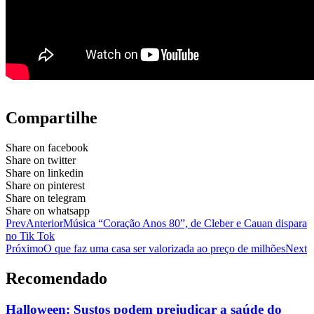
Compartilhe
Share on facebook
Share on twitter
Share on linkedin
Share on pinterest
Share on telegram
Share on whatsapp
Prev
Anterior
Música “Coração Anos 80”, de Cleber e Cauan dispara
no Tik Tok
Próximo
O que faz uma casa ser valorizada ao preço de milhões
Next
Recomendado
Halloween: Sustos podem prejudicar a saúde do