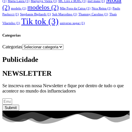
Moda
(1)
Maria Laura
(1)
Marjorye Vieira
(1)
MC Liro e ROIG
(1)
mel maia
(1)
(2)
modelos
(2)
modelo
(1)
Mãe Fora da Caixa
(1)
Nica Reina
(1)
Paulo
Paolucci
(1)
Stephanie Bigliardi
(1)
Suh Marcelino
(1)
Thammy Caroline
(1)
Thaís
Tik tok
(3)
Vilarinho
(1)
universo sugar
(1)
Categorias
Categorias
Publicidade
NEWSLETTER
Se inscreva em nossa Newsletter e fique por dentro de tudo o que
acontece no mundo dos influenciadores
Submit