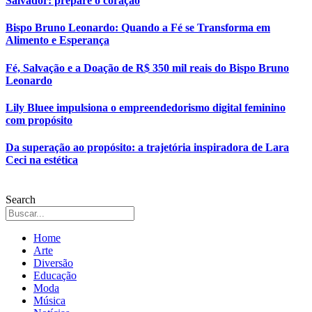
Salvador: prepare o coração
Bispo Bruno Leonardo: Quando a Fé se Transforma em
Alimento e Esperança
Fé, Salvação e a Doação de R$ 350 mil reais do Bispo Bruno
Leonardo
Lily Bluee impulsiona o empreendedorismo digital feminino
com propósito
Da superação ao propósito: a trajetória inspiradora de Lara
Ceci na estética
Search
Home
Arte
Diversão
Educação
Moda
Música