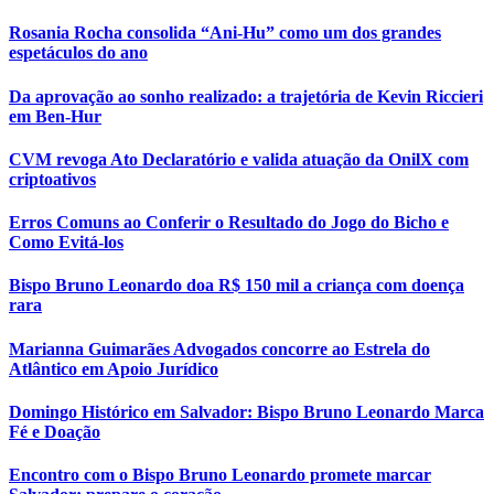
Rosania Rocha consolida “Ani-Hu” como um dos grandes
espetáculos do ano
Da aprovação ao sonho realizado: a trajetória de Kevin Riccieri
em Ben-Hur
CVM revoga Ato Declaratório e valida atuação da OnilX com
criptoativos
Erros Comuns ao Conferir o Resultado do Jogo do Bicho e
Como Evitá-los
Bispo Bruno Leonardo doa R$ 150 mil a criança com doença
rara
Marianna Guimarães Advogados concorre ao Estrela do
Atlântico em Apoio Jurídico
Domingo Histórico em Salvador: Bispo Bruno Leonardo Marca
Fé e Doação
Encontro com o Bispo Bruno Leonardo promete marcar