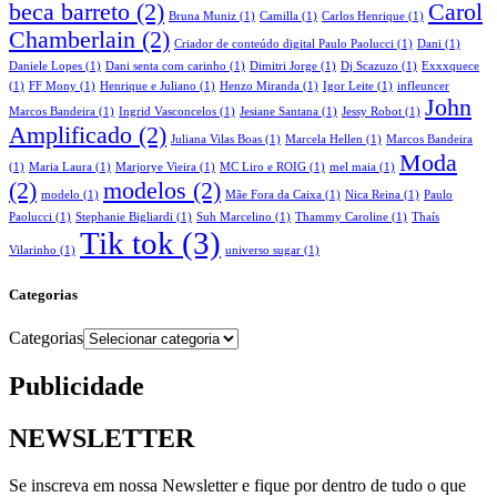
beca barreto
(2)
Carol
Bruna Muniz
(1)
Camilla
(1)
Carlos Henrique
(1)
Chamberlain
(2)
Criador de conteúdo digital Paulo Paolucci
(1)
Dani
(1)
Daniele Lopes
(1)
Dani senta com carinho
(1)
Dimitri Jorge
(1)
Dj Scazuzo
(1)
Exxxquece
(1)
FF Mony
(1)
Henrique e Juliano
(1)
Henzo Miranda
(1)
Igor Leite
(1)
infleuncer
John
Marcos Bandeira
(1)
Ingrid Vasconcelos
(1)
Jesiane Santana
(1)
Jessy Robot
(1)
Amplificado
(2)
Juliana Vilas Boas
(1)
Marcela Hellen
(1)
Marcos Bandeira
Moda
(1)
Maria Laura
(1)
Marjorye Vieira
(1)
MC Liro e ROIG
(1)
mel maia
(1)
(2)
modelos
(2)
modelo
(1)
Mãe Fora da Caixa
(1)
Nica Reina
(1)
Paulo
Paolucci
(1)
Stephanie Bigliardi
(1)
Suh Marcelino
(1)
Thammy Caroline
(1)
Thaís
Tik tok
(3)
Vilarinho
(1)
universo sugar
(1)
Categorias
Categorias
Publicidade
NEWSLETTER
Se inscreva em nossa Newsletter e fique por dentro de tudo o que