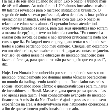
Há mais de seis anos atuando no setor, Leo Nonato já treinou mais
de três mil alunos. Ao todo foram 1.700 alunos formados e mais de
80 talentos revelados para o mercado institucional brasileiro. O
segredo de todo sucesso profissional, além de todas as boas práticas
operacionais ensinadas, está na forma com que Leo Nonato se
relaciona e educa seus alunos. O operador busca atender toda
expectativa durante os cursos, para que seus aprendizes não sofram
a mesma decepção que teve no início da carreira. “Eu comecei a
ensinar pela revolta de pagar e não aprender praticamente nada nos
cursos que fiz. Eu larguei meu emprego para tentar o sonho de ser
trader e acabei perdendo todo meu dinheiro. Cheguei em dezembro
em um nível crítico, sem saber como iria pagar as contas em janeiro.
Por isso, eu entrei nesse na educação do mercado financeiro para
fazer a diferença, para que outros não passem pelo que eu passei”,
diz.
Hoje, Leo Nonato é reconhecido por ser um trader de sucesso no
mercado, principalmente por dominar muitas técnicas operacionais
no mundo da trading, sendo também, um influenciador nas redes
sociais, abordando sobre câmbio e quant(estatísticas) para milhares
de investidores no Brasil. Mas se engana quem pensa que as aulas
são apenas para quem já tem conhecimento avançado do mercado
financeiro. A missão da Neo Traders é ajudar pessoas com ou sem
experiência na área, a desenvolverem suas habilidades operacionais
a fim de que se tornem profissionais do mercado.