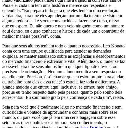
muito valorizado pelos traders durante a trajetória com seus alunos.
Para ele, cada um tem uma história e merece ser respeitada e
entendida. “Eu preparo tudo para que eles tenham uma evolução
verdadeira, para que eles agradeçam por um dia terem me visto em
alguma rede social e serem convencidos a fazer esse curso, é isso
que eu espero. Eu não quero e nem vejo ninguém como um número
aqui dentro, eu quero conhecer a história de cada um e contribuir da
melhor maneira possível”, conta.
Para que seus alunos tenham todo o aparato necessário, Leo Nonato
conta com uma equipe qualificada para atender as demandas
exigidas, se manter atualizado sobre as exigências e desdobramentos
do mercado financeiro é extremante vital. Além disso, o trader se faz
acessível para que seus alunos tirem qualquer tipo de dúvida, ou
precisem de orientação. “Nenhum aluno meu fica sem resposta ou
atendimento. Precisou, é só chamar que eu estou pronto para ajudar,
eu trabalho para eles e essa relação estreita faz toda a diferença. A
grande maioria que entrou aqui, inclusive, se tornou meu amigo,
porque eu tenho respeito tanto pela pessoa, quanto pelo sonho dela
acrescentou. Eu sou muito grato pela confiança de cada um”, relata.
Seja para você que é totalmente leigo no mercado financeiro e tem
curiosidade e vontade de aprofundar e conhecer mais sobre esse
mundo, ou para você que já tem uma certa bagagem sobre esse
setor, mas quer qualificar e aprimorar seu conhecimento, o
aprendizado e a experiência adquirida com
Leo Trader
é única!