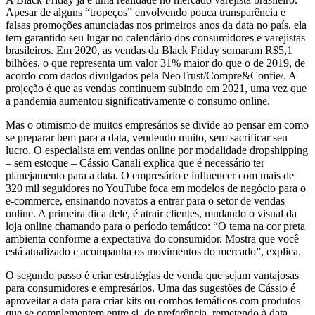
Apesar de alguns “tropeços” envolvendo pouca transparência e
falsas promoções anunciadas nos primeiros anos da data no país, ela
tem garantido seu lugar no calendário dos consumidores e varejistas
brasileiros. Em 2020, as vendas da Black Friday somaram R$5,1
bilhões, o que representa um valor 31% maior do que o de 2019, de
acordo com dados divulgados pela NeoTrust/Compre&Confie/. A
projeção é que as vendas continuem subindo em 2021, uma vez que
a pandemia aumentou significativamente o consumo online.
Mas o otimismo de muitos empresários se divide ao pensar em como
se preparar bem para a data, vendendo muito, sem sacrificar seu
lucro. O especialista em vendas online por modalidade dropshipping
– sem estoque – Cássio Canali explica que é necessário ter
planejamento para a data. O empresário e influencer com mais de
320 mil seguidores no YouTube foca em modelos de negócio para o
e-commerce, ensinando novatos a entrar para o setor de vendas
online. A primeira dica dele, é atrair clientes, mudando o visual da
loja online chamando para o período temático: “O tema na cor preta
ambienta conforme a expectativa do consumidor. Mostra que você
está atualizado e acompanha os movimentos do mercado”, explica.
O segundo passo é criar estratégias de venda que sejam vantajosas
para consumidores e empresários. Uma das sugestões de Cássio é
aproveitar a data para criar kits ou combos temáticos com produtos
que se complementem entre si, de preferência, remetendo à data