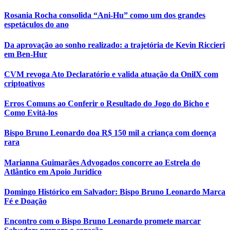
Rosania Rocha consolida “Ani-Hu” como um dos grandes
espetáculos do ano
Da aprovação ao sonho realizado: a trajetória de Kevin Riccieri
em Ben-Hur
CVM revoga Ato Declaratório e valida atuação da OnilX com
criptoativos
Erros Comuns ao Conferir o Resultado do Jogo do Bicho e
Como Evitá-los
Bispo Bruno Leonardo doa R$ 150 mil a criança com doença
rara
Marianna Guimarães Advogados concorre ao Estrela do
Atlântico em Apoio Jurídico
Domingo Histórico em Salvador: Bispo Bruno Leonardo Marca
Fé e Doação
Encontro com o Bispo Bruno Leonardo promete marcar