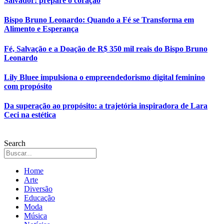
Salvador: prepare o coração
Bispo Bruno Leonardo: Quando a Fé se Transforma em
Alimento e Esperança
Fé, Salvação e a Doação de R$ 350 mil reais do Bispo Bruno
Leonardo
Lily Bluee impulsiona o empreendedorismo digital feminino
com propósito
Da superação ao propósito: a trajetória inspiradora de Lara
Ceci na estética
Search
Home
Arte
Diversão
Educação
Moda
Música