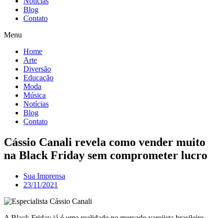
Notícias
Blog
Contato
Menu
Home
Arte
Diversão
Educação
Moda
Música
Notícias
Blog
Contato
Cássio Canali revela como vender muito
na Black Friday sem comprometer lucro
Sua Imprensa
23/11/2021
A Black Friday já é uma realidade no mercado varejista brasileiro.