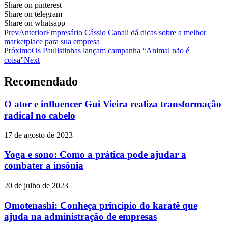
Share on pinterest
Share on telegram
Share on whatsapp
Prev
Anterior
Empresário Cássio Canali dá dicas sobre a melhor
marketplace para sua empresa
Próximo
Os Paulistinhas lançam campanha “Animal não é
coisa”
Next
Recomendado
O ator e influencer Gui Vieira realiza transformação
radical no cabelo
17 de agosto de 2023
Yoga e sono: Como a prática pode ajudar a
combater a insônia
20 de julho de 2023
Omotenashi: Conheça princípio do karatê que
ajuda na administração de empresas