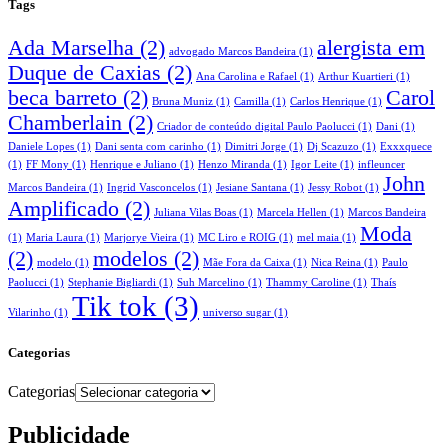
Tags
Ada Marselha
(2)
alergista em
advogado Marcos Bandeira
(1)
Duque de Caxias
(2)
Ana Carolina e Rafael
(1)
Arthur Kuartieri
(1)
beca barreto
(2)
Carol
Bruna Muniz
(1)
Camilla
(1)
Carlos Henrique
(1)
Chamberlain
(2)
Criador de conteúdo digital Paulo Paolucci
(1)
Dani
(1)
Daniele Lopes
(1)
Dani senta com carinho
(1)
Dimitri Jorge
(1)
Dj Scazuzo
(1)
Exxxquece
(1)
FF Mony
(1)
Henrique e Juliano
(1)
Henzo Miranda
(1)
Igor Leite
(1)
infleuncer
John
Marcos Bandeira
(1)
Ingrid Vasconcelos
(1)
Jesiane Santana
(1)
Jessy Robot
(1)
Amplificado
(2)
Juliana Vilas Boas
(1)
Marcela Hellen
(1)
Marcos Bandeira
Moda
(1)
Maria Laura
(1)
Marjorye Vieira
(1)
MC Liro e ROIG
(1)
mel maia
(1)
(2)
modelos
(2)
modelo
(1)
Mãe Fora da Caixa
(1)
Nica Reina
(1)
Paulo
Paolucci
(1)
Stephanie Bigliardi
(1)
Suh Marcelino
(1)
Thammy Caroline
(1)
Thaís
Tik tok
(3)
Vilarinho
(1)
universo sugar
(1)
Categorias
Categorias
Publicidade