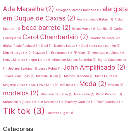
Ada Marselha
(2)
alergista
advogado Marcos Bandeira
(1)
em Duque de Caxias
(2)
Ana Carolina e Rafael
(1)
Arthur
beca barreto
(2)
Kuartieri
(1)
Bruna Muniz
(1)
Camilla
(1)
Carlos
Carol Chamberlain
(2)
Henrique
(1)
Criador de conteúdo
digital Paulo Paolucci
(1)
Dani
(1)
Daniele Lopes
(1)
Dani senta com carinho
(1)
Dimitri Jorge
(1)
Dj Scazuzo
(1)
Exxxquece
(1)
FF Mony
(1)
Henrique e Juliano
(1)
Henzo Miranda
(1)
Igor Leite
(1)
infleuncer Marcos Bandeira
(1)
Ingrid Vasconcelos
John Amplificado
(2)
(1)
Jesiane Santana
(1)
Jessy Robot
(1)
Juliana Vilas Boas
(1)
Marcela Hellen
(1)
Marcos Bandeira
(1)
Maria Laura
(1)
Moda
(2)
Marjorye Vieira
(1)
MC Liro e ROIG
(1)
mel maia
(1)
modelo
(1)
modelos
(2)
Mãe Fora da Caixa
(1)
Nica Reina
(1)
Paulo Paolucci
(1)
Stephanie Bigliardi
(1)
Suh Marcelino
(1)
Thammy Caroline
(1)
Thaís Vilarinho
(1)
Tik tok
(3)
universo sugar
(1)
Categorias