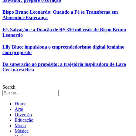
Salvador: prepare o coração
Bispo Bruno Leonardo: Quando a Fé se Transforma em
Alimento e Esperança
Fé, Salvação e a Doação de R$ 350 mil reais do Bispo Bruno
Leonardo
Lily Bluee impulsiona o empreendedorismo digital feminino
com propósito
Da superação ao propósito: a trajetória inspiradora de Lara
Ceci na estética
Search
Home
Arte
Diversão
Educação
Moda
Música