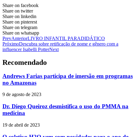
Share on facebook
Share on twitter
Share on linkedin
Share on pinterest
Share on telegram
Share on whatsapp
Prev
Anterior
LIVRO INFANTIL PARADIDÁTICO
Próximo
Descubra sobre retificação de nome e gênero com a
influencer Isabelli Potter
Next
Recomendado
Andrews Farias participa de imersão em programas
no Amazonas
9 de agosto de 2023
Dr. Diego Queiroz desmistifica o uso do PMMA na
medicina
19 de abril de 2023
O coletivo H2O vem com novidades para o ano de