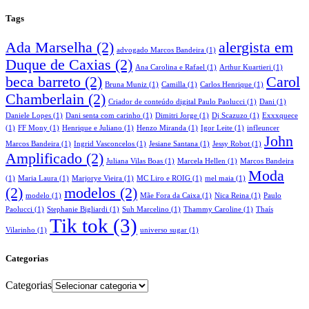
Tags
Ada Marselha
(2)
alergista em
advogado Marcos Bandeira
(1)
Duque de Caxias
(2)
Ana Carolina e Rafael
(1)
Arthur Kuartieri
(1)
beca barreto
(2)
Carol
Bruna Muniz
(1)
Camilla
(1)
Carlos Henrique
(1)
Chamberlain
(2)
Criador de conteúdo digital Paulo Paolucci
(1)
Dani
(1)
Daniele Lopes
(1)
Dani senta com carinho
(1)
Dimitri Jorge
(1)
Dj Scazuzo
(1)
Exxxquece
(1)
FF Mony
(1)
Henrique e Juliano
(1)
Henzo Miranda
(1)
Igor Leite
(1)
infleuncer
John
Marcos Bandeira
(1)
Ingrid Vasconcelos
(1)
Jesiane Santana
(1)
Jessy Robot
(1)
Amplificado
(2)
Juliana Vilas Boas
(1)
Marcela Hellen
(1)
Marcos Bandeira
Moda
(1)
Maria Laura
(1)
Marjorye Vieira
(1)
MC Liro e ROIG
(1)
mel maia
(1)
(2)
modelos
(2)
modelo
(1)
Mãe Fora da Caixa
(1)
Nica Reina
(1)
Paulo
Paolucci
(1)
Stephanie Bigliardi
(1)
Suh Marcelino
(1)
Thammy Caroline
(1)
Thaís
Tik tok
(3)
Vilarinho
(1)
universo sugar
(1)
Categorias
Categorias