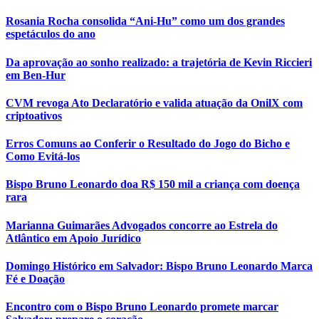
Rosania Rocha consolida “Ani-Hu” como um dos grandes
espetáculos do ano
Da aprovação ao sonho realizado: a trajetória de Kevin Riccieri
em Ben-Hur
CVM revoga Ato Declaratório e valida atuação da OnilX com
criptoativos
Erros Comuns ao Conferir o Resultado do Jogo do Bicho e
Como Evitá-los
Bispo Bruno Leonardo doa R$ 150 mil a criança com doença
rara
Marianna Guimarães Advogados concorre ao Estrela do
Atlântico em Apoio Jurídico
Domingo Histórico em Salvador: Bispo Bruno Leonardo Marca
Fé e Doação
Encontro com o Bispo Bruno Leonardo promete marcar