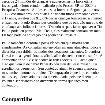
cerca de 24 milhões de crianças e adolescentes na faixa etária
investigada. Outro estudo, realizado pelo Procon-SP em 2020, a
Pesquisa Crianças e Adolescentes na Internet- Segurança, que ouviu
1.122 consumidores, dos quais 627 tinham filhos com idade entre 6
e 17 anos, revelou que 91,55% destas crianças têm acesso à internet
e fazem uso. Paulo Bonavides considera que os pais dão um voto de
confiança aos influenciadores. “Quando os pais falam que ver o Tio
Paulo pode, eu penso: ‘Meu Deus, eles realmente confiam em mim’.
Eu faço parte da educação dos pequenos”, ressalta.
Paulo também é dentista e posta vídeos em que mostra seus
atendimentos. As consultas são envoltas em uma atmosfera lúdica e
divertida para driblar os medos dos pequenos pacientes. O dentista
já está com a agenda lotada, afinal, além de atender no consultório é
apresentador de TV e se dedica às redes sociais. “Eu acho que é
algo que vem lá de cima! Papai do céu meu deu essa missão! Eu
acredito nos pequenos”. Seu conteúdo atrai não apenas crianças,
mas também inúmeros adultos. “O engraçado é que hoje eu tenho
muitos seguidores adultos e da terceira idade, pois me dizem que
voltam a ser crianças e se divertem da forma que faço meu
conteúdo”.
Compartilhe