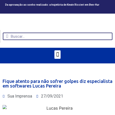
Da aprovação ao sonho realizado: a trajetória de Kevin Riccieri em Ben-Hur
CV
Fique atento para não sofrer golpes diz especialista
em softwares Lucas Pereira
Sua Imprensa
27/09/2021