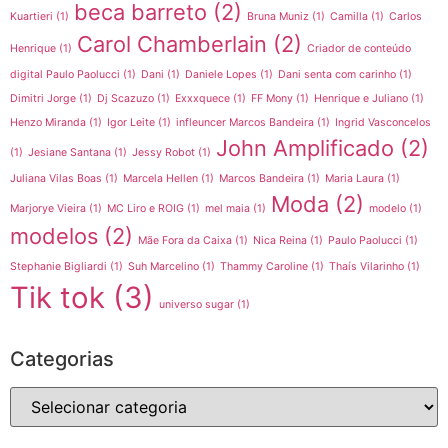
beca barreto
(2)
Kuartieri
(1)
Bruna Muniz
(1)
Camilla
(1)
Carlos
Carol Chamberlain
(2)
Henrique
(1)
Criador de conteúdo
digital Paulo Paolucci
(1)
Dani
(1)
Daniele Lopes
(1)
Dani senta com carinho
(1)
Dimitri Jorge
(1)
Dj Scazuzo
(1)
Exxxquece
(1)
FF Mony
(1)
Henrique e Juliano
(1)
Henzo Miranda
(1)
Igor Leite
(1)
infleuncer Marcos Bandeira
(1)
Ingrid Vasconcelos
John Amplificado
(2)
(1)
Jesiane Santana
(1)
Jessy Robot
(1)
Juliana Vilas Boas
(1)
Marcela Hellen
(1)
Marcos Bandeira
(1)
Maria Laura
(1)
Moda
(2)
Marjorye Vieira
(1)
MC Liro e ROIG
(1)
mel maia
(1)
modelo
(1)
modelos
(2)
Mãe Fora da Caixa
(1)
Nica Reina
(1)
Paulo Paolucci
(1)
Stephanie Bigliardi
(1)
Suh Marcelino
(1)
Thammy Caroline
(1)
Thaís Vilarinho
(1)
Tik tok
(3)
universo sugar
(1)
Categorias