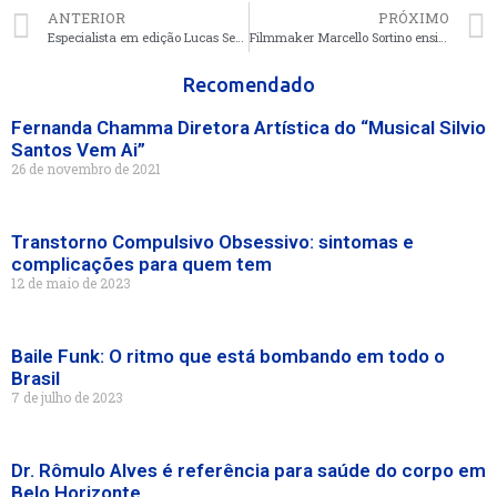
ANTERIOR
PRÓXIMO
Especialista em edição Lucas Sena aponta, efeitos especiais impulsionam vendas
Filmmaker Marcello Sortino ensina macetes do TikTok e Instagram para viralizar
Recomendado
Fernanda Chamma Diretora Artística do “Musical Silvio
Santos Vem Ai”
26 de novembro de 2021
Transtorno Compulsivo Obsessivo: sintomas e
complicações para quem tem
12 de maio de 2023
Baile Funk: O ritmo que está bombando em todo o
Brasil
7 de julho de 2023
Dr. Rômulo Alves é referência para saúde do corpo em
Belo Horizonte