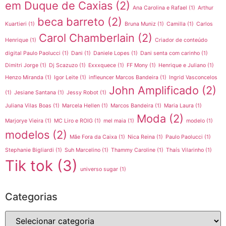
em Duque de Caxias
(2)
Ana Carolina e Rafael
(1)
Arthur
beca barreto
(2)
Kuartieri
(1)
Bruna Muniz
(1)
Camilla
(1)
Carlos
Carol Chamberlain
(2)
Henrique
(1)
Criador de conteúdo
digital Paulo Paolucci
(1)
Dani
(1)
Daniele Lopes
(1)
Dani senta com carinho
(1)
Dimitri Jorge
(1)
Dj Scazuzo
(1)
Exxxquece
(1)
FF Mony
(1)
Henrique e Juliano
(1)
Henzo Miranda
(1)
Igor Leite
(1)
infleuncer Marcos Bandeira
(1)
Ingrid Vasconcelos
John Amplificado
(2)
(1)
Jesiane Santana
(1)
Jessy Robot
(1)
Juliana Vilas Boas
(1)
Marcela Hellen
(1)
Marcos Bandeira
(1)
Maria Laura
(1)
Moda
(2)
Marjorye Vieira
(1)
MC Liro e ROIG
(1)
mel maia
(1)
modelo
(1)
modelos
(2)
Mãe Fora da Caixa
(1)
Nica Reina
(1)
Paulo Paolucci
(1)
Stephanie Bigliardi
(1)
Suh Marcelino
(1)
Thammy Caroline
(1)
Thaís Vilarinho
(1)
Tik tok
(3)
universo sugar
(1)
Categorias