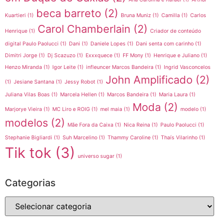
beca barreto
(2)
Kuartieri
(1)
Bruna Muniz
(1)
Camilla
(1)
Carlos
Carol Chamberlain
(2)
Henrique
(1)
Criador de conteúdo
digital Paulo Paolucci
(1)
Dani
(1)
Daniele Lopes
(1)
Dani senta com carinho
(1)
Dimitri Jorge
(1)
Dj Scazuzo
(1)
Exxxquece
(1)
FF Mony
(1)
Henrique e Juliano
(1)
Henzo Miranda
(1)
Igor Leite
(1)
infleuncer Marcos Bandeira
(1)
Ingrid Vasconcelos
John Amplificado
(2)
(1)
Jesiane Santana
(1)
Jessy Robot
(1)
Juliana Vilas Boas
(1)
Marcela Hellen
(1)
Marcos Bandeira
(1)
Maria Laura
(1)
Moda
(2)
Marjorye Vieira
(1)
MC Liro e ROIG
(1)
mel maia
(1)
modelo
(1)
modelos
(2)
Mãe Fora da Caixa
(1)
Nica Reina
(1)
Paulo Paolucci
(1)
Stephanie Bigliardi
(1)
Suh Marcelino
(1)
Thammy Caroline
(1)
Thaís Vilarinho
(1)
Tik tok
(3)
universo sugar
(1)
Categorias