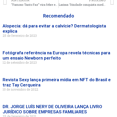
ANTERIOR
PRÓXIMO
“Famoso Tanto Faz” vira febre entre influencers no Tik Tok
Larissa Trindade conquista medalha de ouro no Pan Americano
Recomendado
Alopecia: dá para evitar a calvície? Dermatologista
explica
25 de fevereiro de 2023
Fotógrafa referência na Europa revela técnicas para
um ensaio Newborn perfeito
12 de setembro de 2023
Revista Sexy lança primeira mídia em NFT do Brasil e
traz Tay Cerqueira
10 de novembro de 2022
DR. JORGE LUÍS NERY DE OLIVEIRA LANÇA LIVRO
JURÍDICO SOBRE EMPRESAS FAMILIARES
25 de fevereiro de 2021