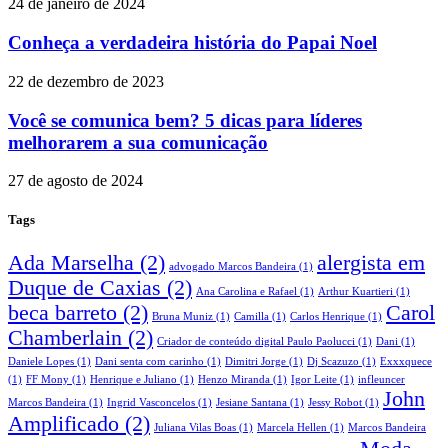
24 de janeiro de 2024
Conheça a verdadeira história do Papai Noel
22 de dezembro de 2023
Você se comunica bem? 5 dicas para líderes
melhorarem a sua comunicação
27 de agosto de 2024
Tags
Ada Marselha
(2)
alergista em
advogado Marcos Bandeira
(1)
Duque de Caxias
(2)
Ana Carolina e Rafael
(1)
Arthur Kuartieri
(1)
beca barreto
(2)
Carol
Bruna Muniz
(1)
Camilla
(1)
Carlos Henrique
(1)
Chamberlain
(2)
Criador de conteúdo digital Paulo Paolucci
(1)
Dani
(1)
Daniele Lopes
(1)
Dani senta com carinho
(1)
Dimitri Jorge
(1)
Dj Scazuzo
(1)
Exxxquece
(1)
FF Mony
(1)
Henrique e Juliano
(1)
Henzo Miranda
(1)
Igor Leite
(1)
infleuncer
John
Marcos Bandeira
(1)
Ingrid Vasconcelos
(1)
Jesiane Santana
(1)
Jessy Robot
(1)
Amplificado
(2)
Juliana Vilas Boas
(1)
Marcela Hellen
(1)
Marcos Bandeira