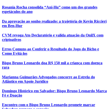
Rosania Rocha consolida “Ani-Hu” como um dos grandes
espetáculos do ano
Da aprovação ao sonho realizado: a trajetória de Kevin Riccieri
em Ben-Hur
CVM revoga Ato Declaratório e valida atuação da OnilX com
criptoativos
Erros Comuns ao Conferir o Resultado do Jogo do Bicho e
Como Evitá-los
Bispo Bruno Leonardo doa R$ 150 mil a criança com doença
rara
Marianna Guimarães Advogados concorre ao Estrela do
Atlântico em Apoio Jurídico
Domingo Histórico em Salvador: Bispo Bruno Leonardo Marca
Fé e Doação
Encontro com o Bispo Bruno Leonardo promete marcar