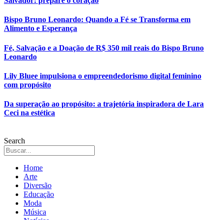
Salvador: prepare o coração
Bispo Bruno Leonardo: Quando a Fé se Transforma em
Alimento e Esperança
Fé, Salvação e a Doação de R$ 350 mil reais do Bispo Bruno
Leonardo
Lily Bluee impulsiona o empreendedorismo digital feminino
com propósito
Da superação ao propósito: a trajetória inspiradora de Lara
Ceci na estética
Search
Home
Arte
Diversão
Educação
Moda
Música