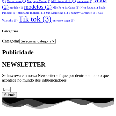
Moda
(1)
Maria Laura
(1)
Marjorye Vieira
(1)
MC Liro e ROIG
(1)
mel maia
(1)
(2)
modelos
(2)
modelo
(1)
Mãe Fora da Caixa
(1)
Nica Reina
(1)
Paulo
Paolucci
(1)
Stephanie Bigliardi
(1)
Suh Marcelino
(1)
Thammy Caroline
(1)
Thaís
Tik tok
(3)
Vilarinho
(1)
universo sugar
(1)
Categorias
Categorias
Publicidade
NEWSLETTER
Se inscreva em nossa Newsletter e fique por dentro de tudo o que
acontece no mundo dos influenciadores
Submit