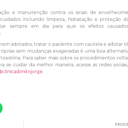
ação e manutenção contra os sinais de envelhecime
uidados incluindo limpeza, hidratação e proteção da
tar sempre em dia para que os efeitos causado
.
rem adotados, tratar o paciente com cautela e adotar t
róprias sem mudanças exageradas é uma boa alternativ
utoestima. Para saber mais sobre os procedimentos volt
ra se cuidar da melhor maneira, acesse as redes sociai
clinicadimitrijorge
.
PRÓXI