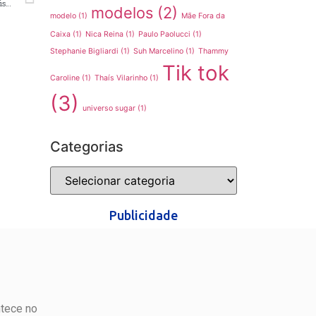
A top model Suh Marcelino desabafa sobre trauma obtido em sua profissão
modelos
(2)
modelo
(1)
Mãe Fora da
Caixa
(1)
Nica Reina
(1)
Paulo Paolucci
(1)
Stephanie Bigliardi
(1)
Suh Marcelino
(1)
Thammy
Tik tok
Caroline
(1)
Thaís Vilarinho
(1)
(3)
universo sugar
(1)
Categorias
Publicidade
ntece no