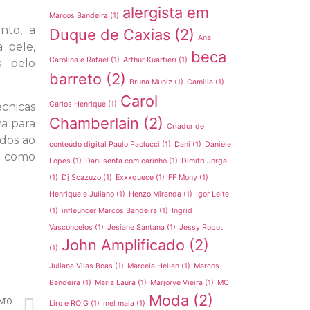
alergista em
Marcos Bandeira
(1)
nto, a
Duque de Caxias
(2)
Ana
 pele,
beca
Carolina e Rafael
(1)
Arthur Kuartieri
(1)
s pelo
barreto
(2)
Bruna Muniz
(1)
Camilla
(1)
Carol
Carlos Henrique
(1)
écnicas
Chamberlain
(2)
a para
Criador de
ados ao
conteúdo digital Paulo Paolucci
(1)
Dani
(1)
Daniele
s, como
Lopes
(1)
Dani senta com carinho
(1)
Dimitri Jorge
(1)
Dj Scazuzo
(1)
Exxxquece
(1)
FF Mony
(1)
Henrique e Juliano
(1)
Henzo Miranda
(1)
Igor Leite
(1)
infleuncer Marcos Bandeira
(1)
Ingrid
Vasconcelos
(1)
Jesiane Santana
(1)
Jessy Robot
John Amplificado
(2)
(1)
Juliana Vilas Boas
(1)
Marcela Hellen
(1)
Marcos
Bandeira
(1)
Maria Laura
(1)
Marjorye Vieira
(1)
MC
Moda
(2)
MO
Liro e ROIG
(1)
mel maia
(1)