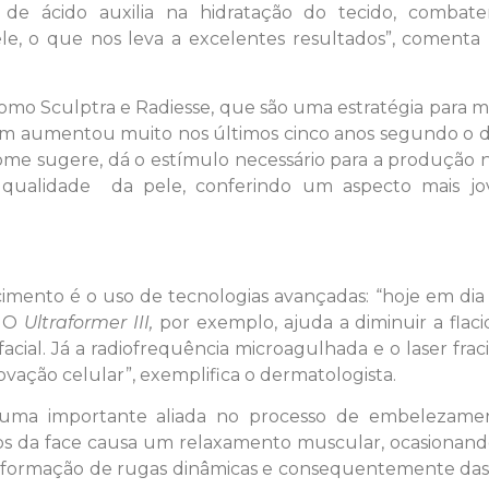
po de ácido auxilia na hidratação do tecido, combat
e, o que nos leva a excelentes resultados”, comenta
omo Sculptra e Radiesse, que são uma estratégia para 
bém aumentou muito nos últimos cinco anos segundo o d
me sugere, dá o estímulo necessário para a produção n
qualidade da pele, conferindo um aspecto mais j
mento é o uso de tecnologias avançadas: “hoje em dia
. O
Ultraformer III,
por exemplo, ajuda a diminuir a flac
cial. Já a radiofrequência microagulhada e o laser fra
ação celular”, exemplifica o dermatologista.
 uma importante aliada no processo de embelezamen
los da face causa um relaxamento muscular, ocasionan
a formação de rugas dinâmicas e consequentemente das