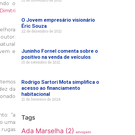
12 de novembro de 2021
endo o
Dimitri
O Jovem empresário visionário
Éric Souza
melhora
22 de dezembro de 2021
outor:
atural
Juninho Fornel comenta sobre o
ovem e
positivo na venda de veículos
15 de setembro de 2021
 temos
Rodrigo Sartori Mota simplifica o
acesso ao financiamento
idez da
habitacional
cionado
21 de fevereiro de 2024
to: “a
Tags
do uma
 rugas
Ada Marselha
(2)
advogado