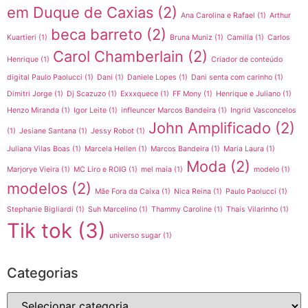
em Duque de Caxias
(2)
Ana Carolina e Rafael
(1)
Arthur
beca barreto
(2)
Kuartieri
(1)
Bruna Muniz
(1)
Camilla
(1)
Carlos
Carol Chamberlain
(2)
Henrique
(1)
Criador de conteúdo
digital Paulo Paolucci
(1)
Dani
(1)
Daniele Lopes
(1)
Dani senta com carinho
(1)
Dimitri Jorge
(1)
Dj Scazuzo
(1)
Exxxquece
(1)
FF Mony
(1)
Henrique e Juliano
(1)
Henzo Miranda
(1)
Igor Leite
(1)
infleuncer Marcos Bandeira
(1)
Ingrid Vasconcelos
John Amplificado
(2)
(1)
Jesiane Santana
(1)
Jessy Robot
(1)
Juliana Vilas Boas
(1)
Marcela Hellen
(1)
Marcos Bandeira
(1)
Maria Laura
(1)
Moda
(2)
Marjorye Vieira
(1)
MC Liro e ROIG
(1)
mel maia
(1)
modelo
(1)
modelos
(2)
Mãe Fora da Caixa
(1)
Nica Reina
(1)
Paulo Paolucci
(1)
Stephanie Bigliardi
(1)
Suh Marcelino
(1)
Thammy Caroline
(1)
Thaís Vilarinho
(1)
Tik tok
(3)
universo sugar
(1)
Categorias