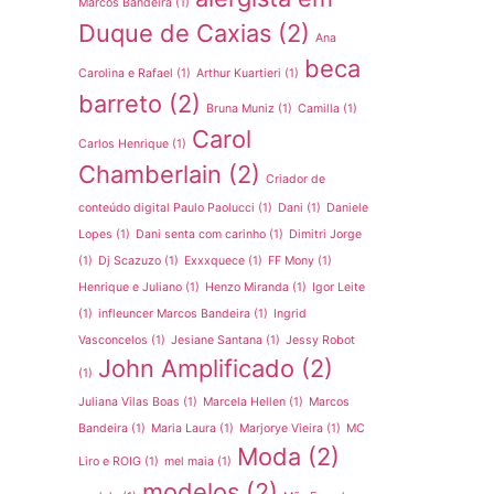
Marcos Bandeira
(1)
Duque de Caxias
(2)
Ana
beca
Carolina e Rafael
(1)
Arthur Kuartieri
(1)
barreto
(2)
Bruna Muniz
(1)
Camilla
(1)
Carol
Carlos Henrique
(1)
Chamberlain
(2)
Criador de
conteúdo digital Paulo Paolucci
(1)
Dani
(1)
Daniele
Lopes
(1)
Dani senta com carinho
(1)
Dimitri Jorge
(1)
Dj Scazuzo
(1)
Exxxquece
(1)
FF Mony
(1)
Henrique e Juliano
(1)
Henzo Miranda
(1)
Igor Leite
(1)
infleuncer Marcos Bandeira
(1)
Ingrid
Vasconcelos
(1)
Jesiane Santana
(1)
Jessy Robot
John Amplificado
(2)
(1)
Juliana Vilas Boas
(1)
Marcela Hellen
(1)
Marcos
Bandeira
(1)
Maria Laura
(1)
Marjorye Vieira
(1)
MC
Moda
(2)
Liro e ROIG
(1)
mel maia
(1)
modelos
(2)