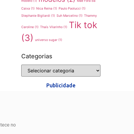
modelo
(1)
Mãe Fora da
Caixa
(1)
Nica Reina
(1)
Paulo Paolucci
(1)
Stephanie Bigliardi
(1)
Suh Marcelino
(1)
Thammy
Tik tok
Caroline
(1)
Thaís Vilarinho
(1)
(3)
universo sugar
(1)
Categorias
Publicidade
ntece no