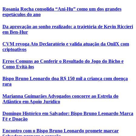
Rosania Rocha consolida “Ani-Hu” como um dos grandes
espetáculos do ano
Da aprovação ao sonho realizado: a trajetória de Kevin Riccieri
em Ben-Hur
CVM revoga Ato Declaratório e valida atuação da OnilX com
criptoativos
Erros Comuns ao Conferir o Resultado do Jogo do Bicho e
Como Evitá-los
Bispo Bruno Leonardo doa R$ 150 mil a criança com doença
rara
Marianna Guimarães Advogados concorre ao Estrela do
Atlântico em Apoio Jurídico
Domingo Histórico em Salvador: Bispo Bruno Leonardo Marca
Fé e Doação
Encontro com o Bispo Bruno Leonardo promete marcar