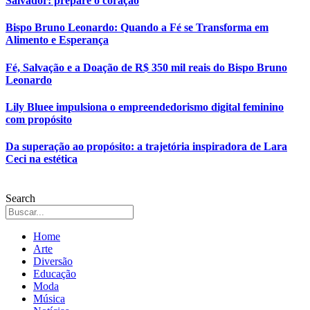
Salvador: prepare o coração
Bispo Bruno Leonardo: Quando a Fé se Transforma em
Alimento e Esperança
Fé, Salvação e a Doação de R$ 350 mil reais do Bispo Bruno
Leonardo
Lily Bluee impulsiona o empreendedorismo digital feminino
com propósito
Da superação ao propósito: a trajetória inspiradora de Lara
Ceci na estética
Search
Home
Arte
Diversão
Educação
Moda
Música