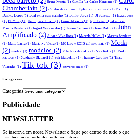
beca barreto
(2)
Carol
Bruna Muniz
(1)
Camilla
(1)
Carlos Henrique
(1)
Chamberlain
(2)
Criador de conteúdo digital Paulo Paolucci
(1)
Dani
(1)
Daniele Lopes
(1)
Dani senta com carinho
(1)
Dimitri Jorge
(1)
Dj Scazuzo
(1)
Exxxquece
(1)
FF Mony
(1)
Henrique e Juliano
(1)
Henzo Miranda
(1)
Igor Leite
(1)
infleuncer
John
Marcos Bandeira
(1)
Ingrid Vasconcelos
(1)
Jesiane Santana
(1)
Jessy Robot
(1)
Amplificado
(2)
Juliana Vilas Boas
(1)
Marcela Hellen
(1)
Marcos Bandeira
Moda
(1)
Maria Laura
(1)
Marjorye Vieira
(1)
MC Liro e ROIG
(1)
mel maia
(1)
(2)
modelos
(2)
modelo
(1)
Mãe Fora da Caixa
(1)
Nica Reina
(1)
Paulo
Paolucci
(1)
Stephanie Bigliardi
(1)
Suh Marcelino
(1)
Thammy Caroline
(1)
Thaís
Tik tok
(3)
Vilarinho
(1)
universo sugar
(1)
Categorias
Categorias
Publicidade
NEWSLETTER
Se inscreva em nossa Newsletter e fique por dentro de tudo o que
acontece no mundo dos influenciadores