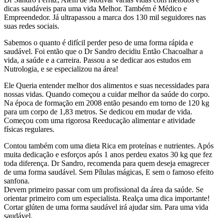
dicas saudáveis para uma vida Melhor. Também é Médico e
Empreendedor. Já ultrapassou a marca dos 130 mil seguidores nas
suas redes sociais.
Sabemos o quanto é difícil perder peso de uma forma rápida e
saudável. Foi então que o Dr Sandro decidiu Então Chacoalhar a
vida, a saúde e a carreira. Passou a se dedicar aos estudos em
Nutrologia, e se especializou na área!
Ele Queria entender melhor dos alimentos e suas necessidades para
nossas vidas. Quando começou a cuidar melhor da saúde do corpo.
Na época de formação em 2008 então pesando em torno de 120 kg
para um corpo de 1,83 metros. Se dedicou em mudar de vida.
Começou com uma rigorosa Reeducação alimentar e atividade
físicas regulares.
Contou também com uma dieta Rica em proteínas e nutrientes. Após
muita dedicação e esforços após 1 anos perdeu exatos 30 kg que fez
toda diferença. Dr Sandro, recomenda para quem deseja emagrecer
de uma forma saudável. Sem Pílulas mágicas, E sem o famoso efeito
sanfona.
Devem primeiro passar com um profissional da área da saúde. Se
orientar primeiro com um especialista. Realça uma dica importante!
Cortar glúten de uma forma saudável irá ajudar sim. Para uma vida
saudável.