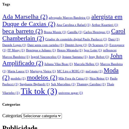
Tags
Ada Marselha
(2)
alergista em
advogado Marcos Bandeira
(1)
Duque de Caxias
(2)
Ana Carolina e Rafael
(1)
Arthur Kuartieri
(1)
beca barreto
(2)
Carol
Bruna Muniz
(1)
Camilla
(1)
Carlos Henrique
(1)
Chamberlain
(2)
Criador de conteúdo digital Paulo Paolucci
(1)
Dani
(1)
Daniele Lopes
(1)
Dani senta com carinho
(1)
Dimitri Jorge
(1)
Dj Scazuzo
(1)
Exxxquece
(1)
FF Mony
(1)
Henrique e Juliano
(1)
Henzo Miranda
(1)
Igor Leite
(1)
infleuncer
John
Marcos Bandeira
(1)
Ingrid Vasconcelos
(1)
Jesiane Santana
(1)
Jessy Robot
(1)
Amplificado
(2)
Juliana Vilas Boas
(1)
Marcela Hellen
(1)
Marcos Bandeira
Moda
(1)
Maria Laura
(1)
Marjorye Vieira
(1)
MC Liro e ROIG
(1)
mel maia
(1)
(2)
modelos
(2)
modelo
(1)
Mãe Fora da Caixa
(1)
Nica Reina
(1)
Paulo
Paolucci
(1)
Stephanie Bigliardi
(1)
Suh Marcelino
(1)
Thammy Caroline
(1)
Thaís
Tik tok
(3)
Vilarinho
(1)
universo sugar
(1)
Categorias
Categorias
Publicidade