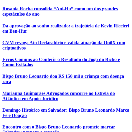
Rosania Rocha consolida “Ani-Hu” como um dos grandes
espetáculos do ano
Da aprovação ao sonho realizado: a trajetória de Kevin Riccieri
em Ben-Hur
CVM revoga Ato Declaratório e valida atuação da OnilX com
criptoativos
Erros Comuns ao Conferir o Resultado do Jogo do Bicho e
Como Evitá-los
Bispo Bruno Leonardo doa R$ 150 mil a criança com doença
rara
Marianna Guimarães Advogados concorre ao Estrela do
Atlântico em Apoio Jurídico
Domingo Histórico em Salvador: Bispo Bruno Leonardo Marca
Fé e Doação
Encontro com o Bispo Bruno Leonardo promete marcar