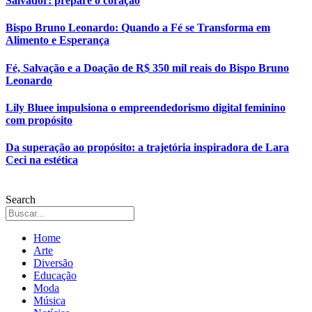
Salvador: prepare o coração
Bispo Bruno Leonardo: Quando a Fé se Transforma em
Alimento e Esperança
Fé, Salvação e a Doação de R$ 350 mil reais do Bispo Bruno
Leonardo
Lily Bluee impulsiona o empreendedorismo digital feminino
com propósito
Da superação ao propósito: a trajetória inspiradora de Lara
Ceci na estética
Search
Home
Arte
Diversão
Educação
Moda
Música