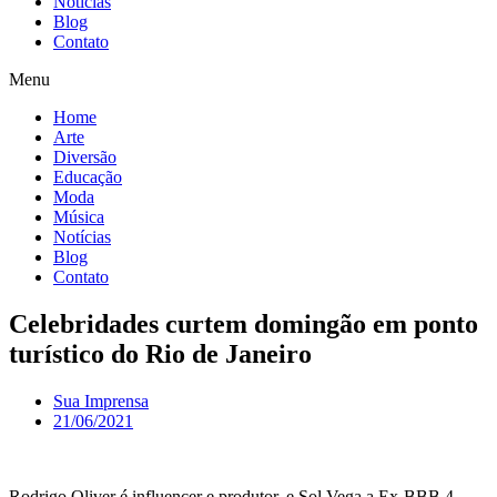
Notícias
Blog
Contato
Menu
Home
Arte
Diversão
Educação
Moda
Música
Notícias
Blog
Contato
Celebridades curtem domingão em ponto
turístico do Rio de Janeiro
Sua Imprensa
21/06/2021
Rodrigo Oliver é influencer e produtor, e Sol Vega a Ex-BBB 4