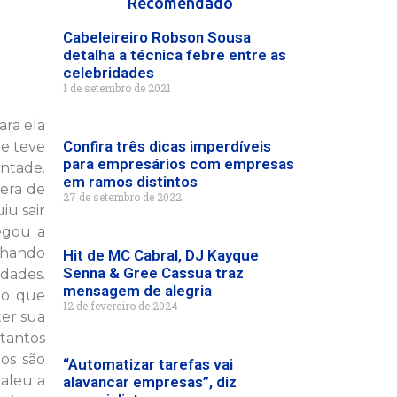
Recomendado
Cabeleireiro Robson Sousa
detalha a técnica febre entre as
celebridades
1 de setembro de 2021
ara ela
Confira três dicas imperdíveis
ne teve
para empresários com empresas
ntade.
em ramos distintos
 era de
27 de setembro de 2022
iu sair
egou a
lhando
Hit de MC Cabral, DJ Kayque
Senna & Gree Cassua traz
dades.
mensagem de alegria
do que
12 de fevereiro de 2024
ter sua
tantos
os são
“Automatizar tarefas vai
valeu a
alavancar empresas”, diz