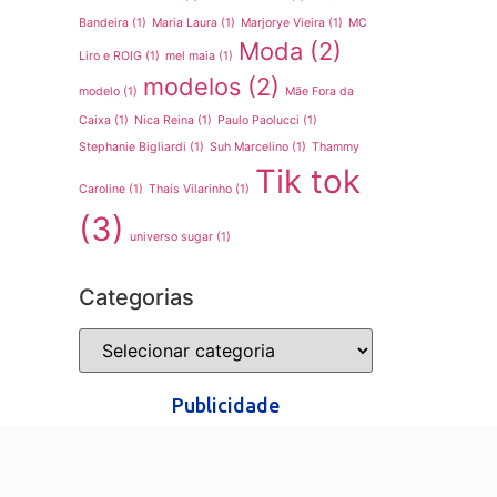
Bandeira
(1)
Maria Laura
(1)
Marjorye Vieira
(1)
MC
Moda
(2)
Liro e ROIG
(1)
mel maia
(1)
modelos
(2)
modelo
(1)
Mãe Fora da
Caixa
(1)
Nica Reina
(1)
Paulo Paolucci
(1)
Stephanie Bigliardi
(1)
Suh Marcelino
(1)
Thammy
Tik tok
Caroline
(1)
Thaís Vilarinho
(1)
(3)
universo sugar
(1)
Categorias
Publicidade