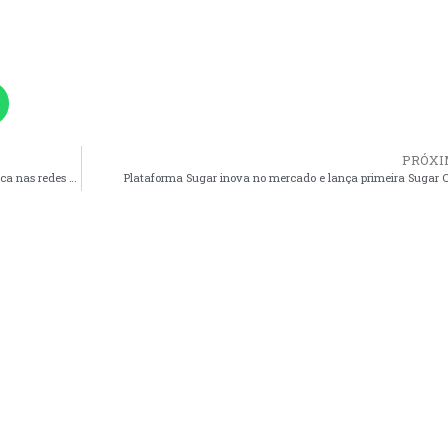
PRÓXI
Jesiane Santana, modelo internacional brasileira se destaca nas redes sociais
Plataforma Sugar inova no mercado e lança primeira Sugar 