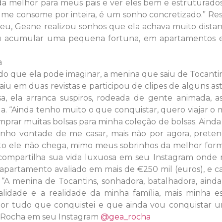
da melhor para meus pais e ver eles bem e estruturado
e me consome por inteira, é um sonho concretizado.” Re
u, Geane realizou sonhos que ela achava muito distan
iu acumular uma pequena fortuna, em apartamentos e
do que ela pode imaginar, a menina que saiu de Tocant
u em duas revistas e participou de clipes de alguns as
 ela arranca suspiros, rodeada de gente animada, as
a. “Ainda tenho muito o que conquistar, quero viajar 
comprar muitas bolsas para minha coleção de bolsas. Aind
nho vontade de me casar, mais não por agora, preten
nto ele não chega, mimo meus sobrinhos da melhor for
ompartilha sua vida luxuosa em seu Instagram onde 
 apartamento avaliado em mais de €250 mil (euros), e c
“A menina de Tocantins, sonhadora, batalhadora, ainda
lidade e a realidade da minha família, mais minha es
or tudo que conquistei e que ainda vou conquistar um
Rocha em seu Instagram
@gea_rocha