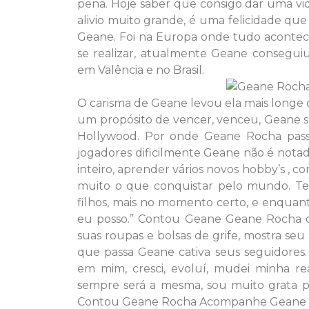
pena. Hoje saber que consigo dar uma vi
alivio muito grande, é uma felicidade qu
Geane. Foi na Europa onde tudo acontece
se realizar, atualmente Geane consegu
em Valência e no Brasil.
O carisma de Geane levou ela mais longe 
um propósito de vencer, venceu, Geane sai
Hollywood. Por onde Geane Rocha passa,
jogadores dificilmente Geane não é notad
inteiro, aprender vários novos hobby’s , 
muito o que conquistar pelo mundo. Te
filhos, mais no momento certo, e enqua
eu posso.” Contou Geane Geane Rocha c
suas roupas e bolsas de grife, mostra seu
que passa Geane cativa seus seguidores. 
em mim, cresci, evoluí, mudei minha rea
sempre será a mesma, sou muito grata p
Contou Geane Rocha Acompanhe Geane 