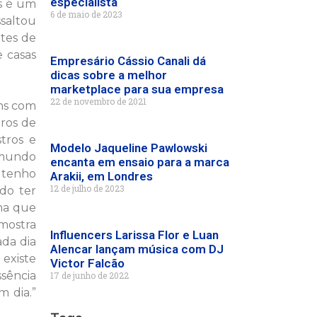
especialista
s é um
6 de maio de 2023
ssaltou
tes de
 casas
Empresário Cássio Canali dá
dicas sobre a melhor
marketplace para sua empresa
22 de novembro de 2021
ins com
tros de
tros e
Modelo Jaqueline Pawlowski
o mundo
encanta em ensaio para a marca
a tenho
Arakii, em Londres
12 de julho de 2023
do ter
ma que
mostra
Influencers Larissa Flor e Luan
ada dia
Alencar lançam música com DJ
 existe
Victor Falcão
sência
17 de junho de 2022
 dia.”