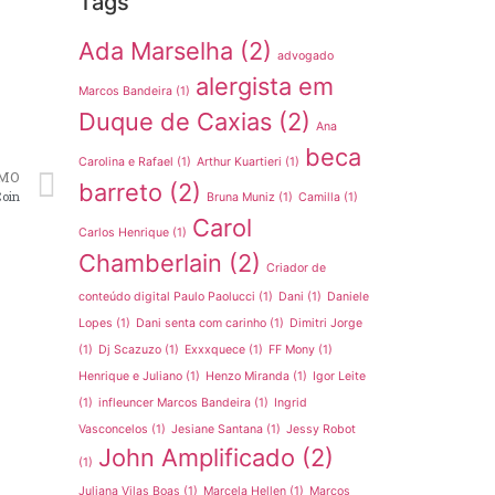
Tags
Ada Marselha
(2)
advogado
alergista em
Marcos Bandeira
(1)
Duque de Caxias
(2)
Ana
beca
Carolina e Rafael
(1)
Arthur Kuartieri
(1)
MO
barreto
(2)
Coin
Bruna Muniz
(1)
Camilla
(1)
Carol
Carlos Henrique
(1)
Chamberlain
(2)
Criador de
conteúdo digital Paulo Paolucci
(1)
Dani
(1)
Daniele
Lopes
(1)
Dani senta com carinho
(1)
Dimitri Jorge
(1)
Dj Scazuzo
(1)
Exxxquece
(1)
FF Mony
(1)
Henrique e Juliano
(1)
Henzo Miranda
(1)
Igor Leite
(1)
infleuncer Marcos Bandeira
(1)
Ingrid
Vasconcelos
(1)
Jesiane Santana
(1)
Jessy Robot
John Amplificado
(2)
(1)
Juliana Vilas Boas
(1)
Marcela Hellen
(1)
Marcos