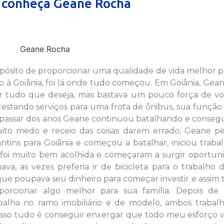
: conheça Geane Rocha
pósito de proporcionar uma qualidade de vida melhor p
umo à Goiânia, foi lá onde tudo começou. Em Goiânia, Gea
r tudo que deseja, mas bastava um pouco força de vo
 prestando serviços para uma frota de ônibus, sua função
 passar dos anos Geane continuou batalhando e consegu
uito medo e receio das coisas darem errado, Geane p
tins para Goiânia e começou a batalhar, iniciou traba
 foi muito bem acolhida e começaram a surgir oportuni
, as vezes preferia ir de bicicleta para o trabalho 
e poupava seu dinheiro para começar investir e assim 
oporcionar algo melhor para sua família. Depois de 
alha no ramo imobiliário e de modelo, ambos trabalh
disso tudo é conseguir enxergar que todo meu esforço 