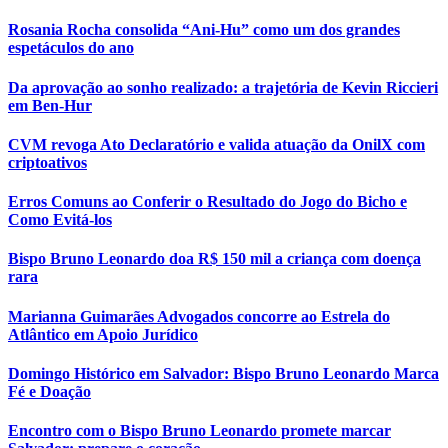
Rosania Rocha consolida “Ani-Hu” como um dos grandes
espetáculos do ano
Da aprovação ao sonho realizado: a trajetória de Kevin Riccieri
em Ben-Hur
CVM revoga Ato Declaratório e valida atuação da OnilX com
criptoativos
Erros Comuns ao Conferir o Resultado do Jogo do Bicho e
Como Evitá-los
Bispo Bruno Leonardo doa R$ 150 mil a criança com doença
rara
Marianna Guimarães Advogados concorre ao Estrela do
Atlântico em Apoio Jurídico
Domingo Histórico em Salvador: Bispo Bruno Leonardo Marca
Fé e Doação
Encontro com o Bispo Bruno Leonardo promete marcar