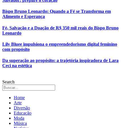
Salvador: prepare o coração
Bispo Bruno Leonardo: Quando a Fé se Transforma em
Alimento e Esperança
Fé, Salvação e a Doação de R$ 350 mil reais do Bispo Bruno
Leonardo
Lily Bluee impulsiona o empreendedorismo digital feminino
com propósito
Da superação ao propósito: a trajetória inspiradora de Lara
Ceci na estética
Search
Home
Arte
Diversão
Educação
Moda
Música