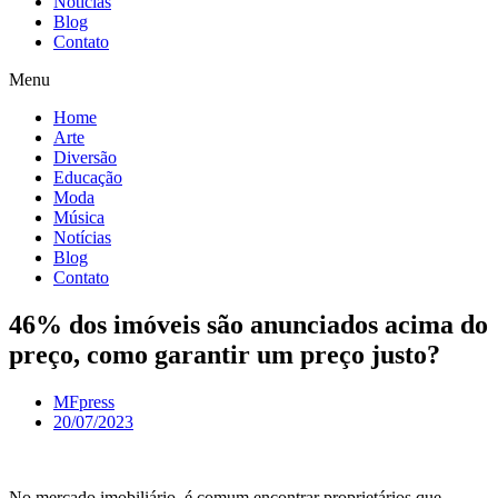
Notícias
Blog
Contato
Menu
Home
Arte
Diversão
Educação
Moda
Música
Notícias
Blog
Contato
46% dos imóveis são anunciados acima do
preço, como garantir um preço justo?
MFpress
20/07/2023
No mercado imobiliário, é comum encontrar proprietários que