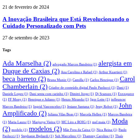
21 de fevereiro de 2024
A Inovação Brasileira que Está Revolucionando o
Cuidado Personalizado com Pets
27 de setembro de 2023
Tags
Ada Marselha
(2)
alergista em
advogado Marcos Bandeira
(1)
Duque de Caxias
(2)
Ana Carolina e Rafael
(1)
Arthur Kuartieri
(1)
beca barreto
(2)
Carol
Bruna Muniz
(1)
Camilla
(1)
Carlos Henrique
(1)
Chamberlain
(2)
Criador de conteúdo digital Paulo Paolucci
(1)
Dani
(1)
Daniele Lopes
(1)
Dani senta com carinho
(1)
Dimitri Jorge
(1)
Dj Scazuzo
(1)
Exxxquece
(1)
FF Mony
(1)
Henrique e Juliano
(1)
Henzo Miranda
(1)
Igor Leite
(1)
infleuncer
John
Marcos Bandeira
(1)
Ingrid Vasconcelos
(1)
Jesiane Santana
(1)
Jessy Robot
(1)
Amplificado
(2)
Juliana Vilas Boas
(1)
Marcela Hellen
(1)
Marcos Bandeira
Moda
(1)
Maria Laura
(1)
Marjorye Vieira
(1)
MC Liro e ROIG
(1)
mel maia
(1)
(2)
modelos
(2)
modelo
(1)
Mãe Fora da Caixa
(1)
Nica Reina
(1)
Paulo
Paolucci
(1)
Stephanie Bigliardi
(1)
Suh Marcelino
(1)
Thammy Caroline
(1)
Thaís