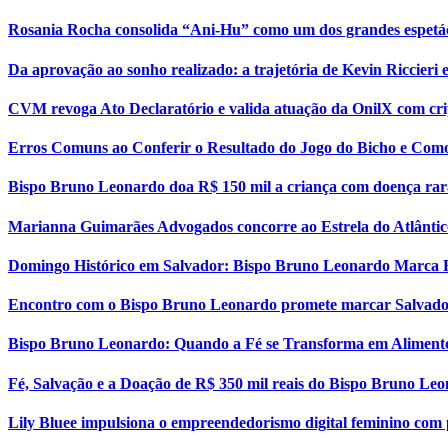
Rosania Rocha consolida “Ani-Hu” como um dos grandes espetá
Da aprovação ao sonho realizado: a trajetória de Kevin Riccier
CVM revoga Ato Declaratório e valida atuação da OnilX com cri
Erros Comuns ao Conferir o Resultado do Jogo do Bicho e Como
Bispo Bruno Leonardo doa R$ 150 mil a criança com doença rar
Marianna Guimarães Advogados concorre ao Estrela do Atlântic
Domingo Histórico em Salvador: Bispo Bruno Leonardo Marca 
Encontro com o Bispo Bruno Leonardo promete marcar Salvador
Bispo Bruno Leonardo: Quando a Fé se Transforma em Aliment
Fé, Salvação e a Doação de R$ 350 mil reais do Bispo Bruno Le
Lily Bluee impulsiona o empreendedorismo digital feminino com 