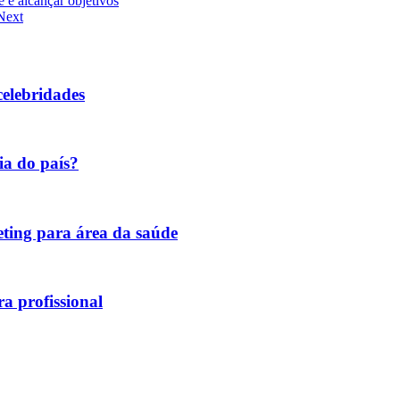
e e alcançar objetivos
Next
celebridades
ia do país?
keting para área da saúde
a profissional