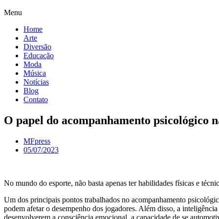
Menu
Home
Arte
Diversão
Educação
Moda
Música
Notícias
Blog
Contato
O papel do acompanhamento psicológico na
MFpress
05/07/2023
No mundo do esporte, não basta apenas ter habilidades físicas e téc
Um dos principais pontos trabalhados no acompanhamento psicológico 
podem afetar o desempenho dos jogadores. Além disso, a inteligência
desenvolverem a consciência emocional, a capacidade de se automotiva