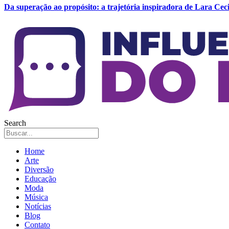
Da superação ao propósito: a trajetória inspiradora de Lara Ceci
Search
Home
Arte
Diversão
Educação
Moda
Música
Notícias
Blog
Contato