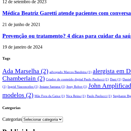
12 de setembro de 2023
Médica Beatriz Garetti atende pacientes com conversa
21 de junho de 2021
Prevenção ou tratamento? 4 dicas para cuidar da sa
19 de janeiro de 2024
Tags
Ada Marselha
(2)
alergista em 
advogado Marcos Bandeira
(1)
Chamberlain
(2)
Criador de conteúdo digital Paulo Paolucci
(1)
Dani
(1)
Danie
John Amplifica
(1)
Ingrid Vasconcelos
(1)
Jesiane Santana
(1)
Jessy Robot
(1)
modelos
(2)
Mãe Fora da Caixa
(1)
Nica Reina
(1)
Paulo Paolucci
(1)
Stephanie Big
Categorias
Categorias