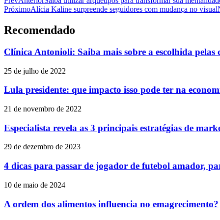
Prev
Anterior
Saiba utilizar arquétipos para transformar sua mentalidad
Próximo
Alícia Kaline surpreende seguidores com mudança no visual
Recomendado
Clínica Antonioli: Saiba mais sobre a escolhida pelas 
25 de julho de 2022
Lula presidente: que impacto isso pode ter na econom
21 de novembro de 2022
Especialista revela as 3 principais estratégias de mar
29 de dezembro de 2023
4 dicas para passar de jogador de futebol amador, par
10 de maio de 2024
A ordem dos alimentos influencia no emagrecimento?