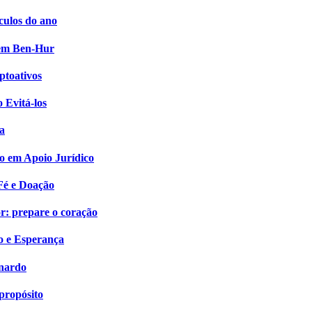
culos do ano
i em Ben-Hur
ptoativos
 Evitá-los
a
o em Apoio Jurídico
Fé e Doação
: prepare o coração
o e Esperança
onardo
propósito