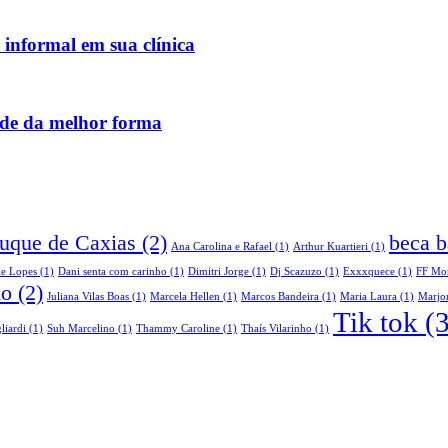
 informal em sua clínica
úde da melhor forma
Duque de Caxias
(2)
beca b
Ana Carolina e Rafael
(1)
Arthur Kuartieri
(1)
le Lopes
(1)
Dani senta com carinho
(1)
Dimitri Jorge
(1)
Dj Scazuzo
(1)
Exxxquece
(1)
FF Mo
do
(2)
Juliana Vilas Boas
(1)
Marcela Hellen
(1)
Marcos Bandeira
(1)
Maria Laura
(1)
Marjor
Tik tok
(3
liardi
(1)
Suh Marcelino
(1)
Thammy Caroline
(1)
Thaís Vilarinho
(1)