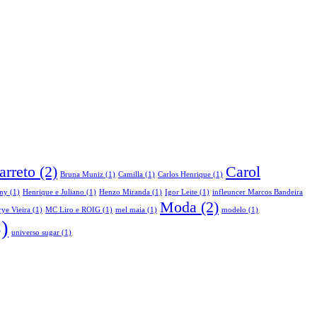
arreto
(2)
Carol
Bruna Muniz
(1)
Camilla
(1)
Carlos Henrique
(1)
ny
(1)
Henrique e Juliano
(1)
Henzo Miranda
(1)
Igor Leite
(1)
infleuncer Marcos Bandeira
Moda
(2)
ye Vieira
(1)
MC Liro e ROIG
(1)
mel maia
(1)
modelo
(1)
)
universo sugar
(1)