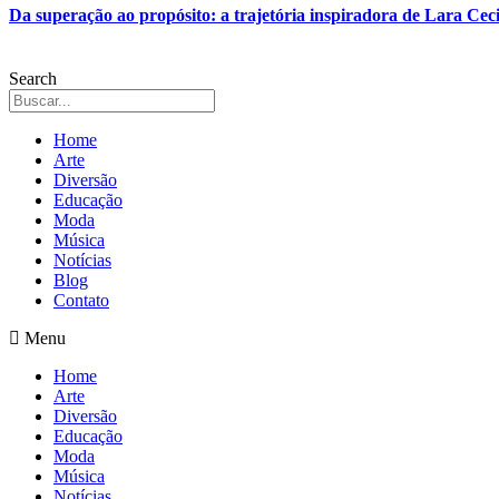
Da superação ao propósito: a trajetória inspiradora de Lara Ceci
Search
Home
Arte
Diversão
Educação
Moda
Música
Notícias
Blog
Contato
Menu
Home
Arte
Diversão
Educação
Moda
Música
Notícias