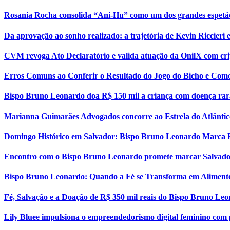
Rosania Rocha consolida “Ani-Hu” como um dos grandes espetá
Da aprovação ao sonho realizado: a trajetória de Kevin Riccier
CVM revoga Ato Declaratório e valida atuação da OnilX com cri
Erros Comuns ao Conferir o Resultado do Jogo do Bicho e Como
Bispo Bruno Leonardo doa R$ 150 mil a criança com doença rar
Marianna Guimarães Advogados concorre ao Estrela do Atlântic
Domingo Histórico em Salvador: Bispo Bruno Leonardo Marca 
Encontro com o Bispo Bruno Leonardo promete marcar Salvador
Bispo Bruno Leonardo: Quando a Fé se Transforma em Aliment
Fé, Salvação e a Doação de R$ 350 mil reais do Bispo Bruno Le
Lily Bluee impulsiona o empreendedorismo digital feminino com 