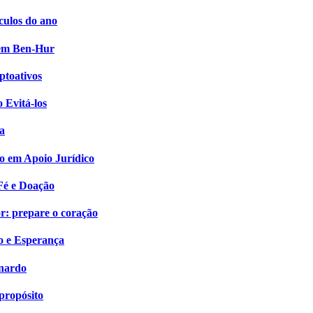
culos do ano
i em Ben-Hur
ptoativos
 Evitá-los
a
o em Apoio Jurídico
Fé e Doação
: prepare o coração
o e Esperança
onardo
propósito