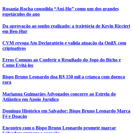
Rosania Rocha consolida “Ani-Hu” como um dos grandes
espetáculos do ano
Da aprovação ao sonho realizado: a trajetória de Kevin Riccieri
em Ben-Hur
CVM revoga Ato Declaratório e valida atuação da OnilX com
criptoativos
Erros Comuns ao Conferir o Resultado do Jogo do Bicho e
Como Evitá-los
Bispo Bruno Leonardo doa R$ 150 mil a criança com doença
rara
Marianna Guimarães Advogados concorre ao Estrela do
Atlântico em Apoio Jurídico
Domingo Histórico em Salvador: Bispo Bruno Leonardo Marca
Fé e Doação
Encontro com o Bispo Bruno Leonardo promete marcar