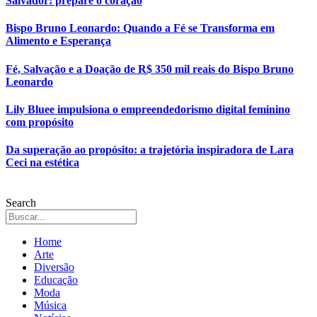
Salvador: prepare o coração
Bispo Bruno Leonardo: Quando a Fé se Transforma em
Alimento e Esperança
Fé, Salvação e a Doação de R$ 350 mil reais do Bispo Bruno
Leonardo
Lily Bluee impulsiona o empreendedorismo digital feminino
com propósito
Da superação ao propósito: a trajetória inspiradora de Lara
Ceci na estética
Search
Home
Arte
Diversão
Educação
Moda
Música