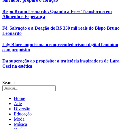
Salvador: prepare o coração
Bispo Bruno Leonardo: Quando a Fé se Transforma em
Alimento e Esperança
Fé, Salvação e a Doação de R$ 350 mil reais do Bispo Bruno
Leonardo
Lily Bluee impulsiona o empreendedorismo digital feminino
com propósito
Da superação ao propósito: a trajetória inspiradora de Lara
Ceci na estética
Search
Home
Arte
Diversão
Educação
Moda
Música