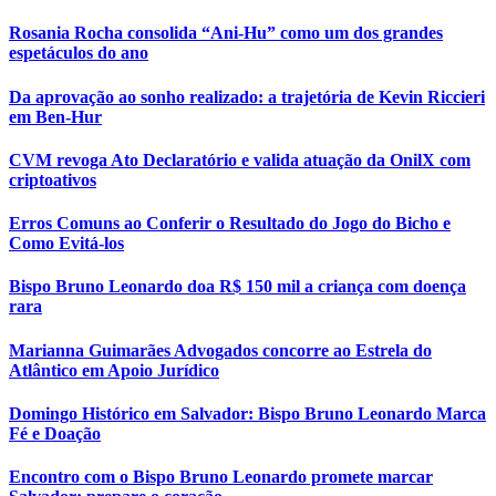
Rosania Rocha consolida “Ani-Hu” como um dos grandes
espetáculos do ano
Da aprovação ao sonho realizado: a trajetória de Kevin Riccieri
em Ben-Hur
CVM revoga Ato Declaratório e valida atuação da OnilX com
criptoativos
Erros Comuns ao Conferir o Resultado do Jogo do Bicho e
Como Evitá-los
Bispo Bruno Leonardo doa R$ 150 mil a criança com doença
rara
Marianna Guimarães Advogados concorre ao Estrela do
Atlântico em Apoio Jurídico
Domingo Histórico em Salvador: Bispo Bruno Leonardo Marca
Fé e Doação
Encontro com o Bispo Bruno Leonardo promete marcar