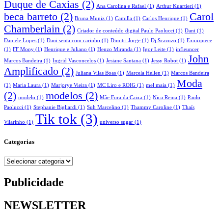
Duque de Caxias
(2)
Ana Carolina e Rafael
(1)
Arthur Kuartieri
(1)
beca barreto
(2)
Carol
Bruna Muniz
(1)
Camilla
(1)
Carlos Henrique
(1)
Chamberlain
(2)
Criador de conteúdo digital Paulo Paolucci
(1)
Dani
(1)
Daniele Lopes
(1)
Dani senta com carinho
(1)
Dimitri Jorge
(1)
Dj Scazuzo
(1)
Exxxquece
(1)
FF Mony
(1)
Henrique e Juliano
(1)
Henzo Miranda
(1)
Igor Leite
(1)
infleuncer
John
Marcos Bandeira
(1)
Ingrid Vasconcelos
(1)
Jesiane Santana
(1)
Jessy Robot
(1)
Amplificado
(2)
Juliana Vilas Boas
(1)
Marcela Hellen
(1)
Marcos Bandeira
Moda
(1)
Maria Laura
(1)
Marjorye Vieira
(1)
MC Liro e ROIG
(1)
mel maia
(1)
(2)
modelos
(2)
modelo
(1)
Mãe Fora da Caixa
(1)
Nica Reina
(1)
Paulo
Paolucci
(1)
Stephanie Bigliardi
(1)
Suh Marcelino
(1)
Thammy Caroline
(1)
Thaís
Tik tok
(3)
Vilarinho
(1)
universo sugar
(1)
Categorias
Categorias
Publicidade
NEWSLETTER