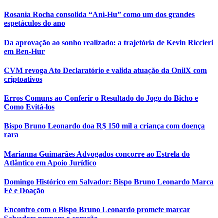
Rosania Rocha consolida “Ani-Hu” como um dos grandes
espetáculos do ano
Da aprovação ao sonho realizado: a trajetória de Kevin Riccieri
em Ben-Hur
CVM revoga Ato Declaratório e valida atuação da OnilX com
criptoativos
Erros Comuns ao Conferir o Resultado do Jogo do Bicho e
Como Evitá-los
Bispo Bruno Leonardo doa R$ 150 mil a criança com doença
rara
Marianna Guimarães Advogados concorre ao Estrela do
Atlântico em Apoio Jurídico
Domingo Histórico em Salvador: Bispo Bruno Leonardo Marca
Fé e Doação
Encontro com o Bispo Bruno Leonardo promete marcar