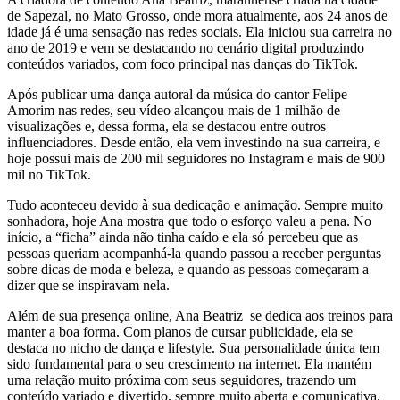
de Sapezal, no Mato Grosso, onde mora atualmente, aos 24 anos de
idade já é uma sensação nas redes sociais. Ela iniciou sua carreira no
ano de 2019 e vem se destacando no cenário digital produzindo
conteúdos variados, com foco principal nas danças do TikTok.
Após publicar uma dança autoral da música do cantor Felipe
Amorim nas redes, seu vídeo alcançou mais de 1 milhão de
visualizações e, dessa forma, ela se destacou entre outros
influenciadores. Desde então, ela vem investindo na sua carreira, e
hoje possui mais de 200 mil seguidores no Instagram e mais de 900
mil no TikTok.
Tudo aconteceu devido à sua dedicação e animação. Sempre muito
sonhadora, hoje Ana mostra que todo o esforço valeu a pena. No
início, a “ficha” ainda não tinha caído e ela só percebeu que as
pessoas queriam acompanhá-la quando passou a receber perguntas
sobre dicas de moda e beleza, e quando as pessoas começaram a
dizer que se inspiravam nela.
Além de sua presença online, Ana Beatriz se dedica aos treinos para
manter a boa forma. Com planos de cursar publicidade, ela se
destaca no nicho de dança e lifestyle. Sua personalidade única tem
sido fundamental para o seu crescimento na internet. Ela mantém
uma relação muito próxima com seus seguidores, trazendo um
conteúdo variado e divertido, sempre muito aberta e comunicativa.