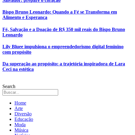
Salvador: prepare o coração
Bispo Bruno Leonardo: Quando a Fé se Transforma em
Alimento e Esperança
Fé, Salvação e a Doação de R$ 350 mil reais do Bispo Bruno
Leonardo
Lily Bluee impulsiona o empreendedorismo digital feminino
com propósito
Da superação ao propósito: a trajetória inspiradora de Lara
Ceci na estética
Search
Home
Arte
Diversão
Educação
Moda
Música