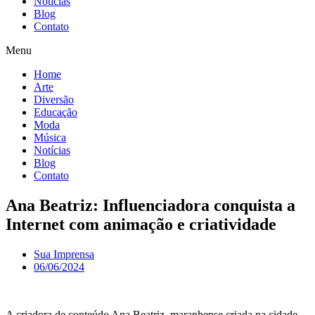
Notícias
Blog
Contato
Menu
Home
Arte
Diversão
Educação
Moda
Música
Notícias
Blog
Contato
Ana Beatriz: Influenciadora conquista a
Internet com animação e criatividade
Sua Imprensa
06/06/2024
A criadora de conteúdo Ana Beatriz, maranhense criada na cidade