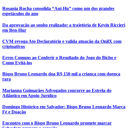
Rosania Rocha consolida “Ani-Hu” como um dos grandes
espetáculos do ano
Da aprovação ao sonho realizado: a trajetória de Kevin Riccieri
em Ben-Hur
CVM revoga Ato Declaratório e valida atuação da OnilX com
criptoativos
Erros Comuns ao Conferir o Resultado do Jogo do Bicho e
Como Evitá-los
Bispo Bruno Leonardo doa R$ 150 mil a criança com doença
rara
Marianna Guimarães Advogados concorre ao Estrela do
Atlântico em Apoio Jurídico
Domingo Histórico em Salvador: Bispo Bruno Leonardo Marca
Fé e Doação
Encontro com o Bispo Bruno Leonardo promete marcar