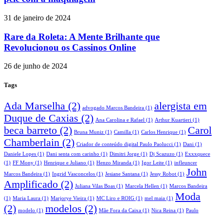
31 de janeiro de 2024
Rare da Roleta: A Mente Brilhante que
Revolucionou os Cassinos Online
26 de junho de 2024
Tags
Ada Marselha
(2)
alergista em
advogado Marcos Bandeira
(1)
Duque de Caxias
(2)
Ana Carolina e Rafael
(1)
Arthur Kuartieri
(1)
beca barreto
(2)
Carol
Bruna Muniz
(1)
Camilla
(1)
Carlos Henrique
(1)
Chamberlain
(2)
Criador de conteúdo digital Paulo Paolucci
(1)
Dani
(1)
Daniele Lopes
(1)
Dani senta com carinho
(1)
Dimitri Jorge
(1)
Dj Scazuzo
(1)
Exxxquece
(1)
FF Mony
(1)
Henrique e Juliano
(1)
Henzo Miranda
(1)
Igor Leite
(1)
infleuncer
John
Marcos Bandeira
(1)
Ingrid Vasconcelos
(1)
Jesiane Santana
(1)
Jessy Robot
(1)
Amplificado
(2)
Juliana Vilas Boas
(1)
Marcela Hellen
(1)
Marcos Bandeira
Moda
(1)
Maria Laura
(1)
Marjorye Vieira
(1)
MC Liro e ROIG
(1)
mel maia
(1)
(2)
modelos
(2)
modelo
(1)
Mãe Fora da Caixa
(1)
Nica Reina
(1)
Paulo