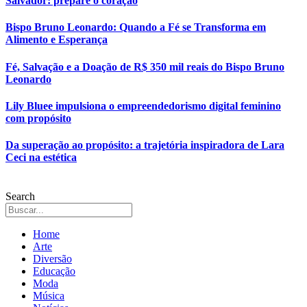
Salvador: prepare o coração
Bispo Bruno Leonardo: Quando a Fé se Transforma em
Alimento e Esperança
Fé, Salvação e a Doação de R$ 350 mil reais do Bispo Bruno
Leonardo
Lily Bluee impulsiona o empreendedorismo digital feminino
com propósito
Da superação ao propósito: a trajetória inspiradora de Lara
Ceci na estética
Search
Home
Arte
Diversão
Educação
Moda
Música