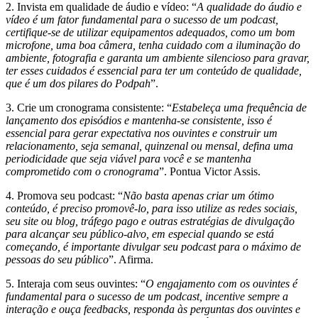
2. Invista em qualidade de áudio e vídeo: “
A qualidade do áudio e
vídeo é um fator fundamental para o sucesso de um podcast,
certifique-se de utilizar equipamentos adequados, como um bom
microfone, uma boa câmera, tenha cuidado com a iluminação do
ambiente, fotografia e garanta um ambiente silencioso para gravar,
ter esses cuidados é essencial para ter um conteúdo de qualidade,
que é um dos pilares do
Podpah
”.
3. Crie um cronograma consistente: “
Estabeleça uma frequência de
lançamento dos episódios e mantenha-se consistente, isso é
essencial para gerar expectativa nos ouvintes e construir um
relacionamento, seja semanal, quinzenal ou mensal, defina uma
periodicidade que seja viável para você e se mantenha
comprometido com o cronograma
”. Pontua Victor Assis.
4. Promova seu podcast: “
Não basta apenas criar um ótimo
conteúdo, é preciso promovê-lo, para isso utilize as redes sociais,
seu site ou blog, tráfego pago e outras estratégias de divulgação
para alcançar seu público-alvo, em especial quando se está
começando, é importante divulgar seu podcast para o máximo de
pessoas do seu público
”. Afirma.
5. Interaja com seus ouvintes: “
O engajamento com os ouvintes é
fundamental para o sucesso de um podcast, incentive sempre a
interação e ouça feedbacks, responda às perguntas dos ouvintes e