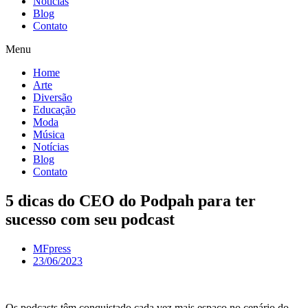
Notícias
Blog
Contato
Menu
Home
Arte
Diversão
Educação
Moda
Música
Notícias
Blog
Contato
5 dicas do CEO do Podpah para ter
sucesso com seu podcast
MFpress
23/06/2023
Os podcasts têm conquistado cada vez mais espaço no cenário do