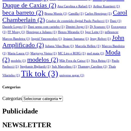
Duque de Caxias
(2)
Ana Carolina e Rafael
(1)
Arthur Kuartieri
(1)
beca barreto
(2)
Carol
Bruna Muniz
(1)
Camilla
(1)
Carlos Henrique
(1)
Chamberlain
(2)
Criador de conteúdo digital Paulo Paolucci
(1)
Dani
(1)
Daniele Lopes
(1)
Dani senta com carinho
(1)
Dimitri Jorge
(1)
Dj Scazuzo
(1)
Exxxquece
(1)
FF Mony
(1)
Henrique e Juliano
(1)
Henzo Miranda
(1)
Igor Leite
(1)
infleuncer
John
Marcos Bandeira
(1)
Ingrid Vasconcelos
(1)
Jesiane Santana
(1)
Jessy Robot
(1)
Amplificado
(2)
Juliana Vilas Boas
(1)
Marcela Hellen
(1)
Marcos Bandeira
Moda
(1)
Maria Laura
(1)
Marjorye Vieira
(1)
MC Liro e ROIG
(1)
mel maia
(1)
(2)
modelos
(2)
modelo
(1)
Mãe Fora da Caixa
(1)
Nica Reina
(1)
Paulo
Paolucci
(1)
Stephanie Bigliardi
(1)
Suh Marcelino
(1)
Thammy Caroline
(1)
Thaís
Tik tok
(3)
Vilarinho
(1)
universo sugar
(1)
Categorias
Categorias
Publicidade
NEWSLETTER