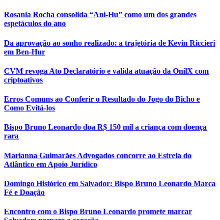
Rosania Rocha consolida “Ani-Hu” como um dos grandes
espetáculos do ano
Da aprovação ao sonho realizado: a trajetória de Kevin Riccieri
em Ben-Hur
CVM revoga Ato Declaratório e valida atuação da OnilX com
criptoativos
Erros Comuns ao Conferir o Resultado do Jogo do Bicho e
Como Evitá-los
Bispo Bruno Leonardo doa R$ 150 mil a criança com doença
rara
Marianna Guimarães Advogados concorre ao Estrela do
Atlântico em Apoio Jurídico
Domingo Histórico em Salvador: Bispo Bruno Leonardo Marca
Fé e Doação
Encontro com o Bispo Bruno Leonardo promete marcar