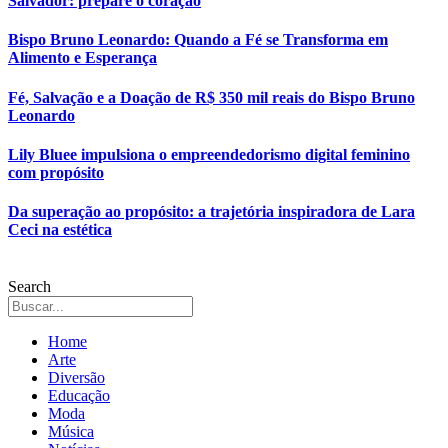
Salvador: prepare o coração
Bispo Bruno Leonardo: Quando a Fé se Transforma em
Alimento e Esperança
Fé, Salvação e a Doação de R$ 350 mil reais do Bispo Bruno
Leonardo
Lily Bluee impulsiona o empreendedorismo digital feminino
com propósito
Da superação ao propósito: a trajetória inspiradora de Lara
Ceci na estética
Search
Home
Arte
Diversão
Educação
Moda
Música