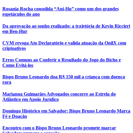
Rosania Rocha consolida “Ani-Hu” como um dos grandes
espetáculos do ano
Da aprovação ao sonho realizado: a trajetória de Kevin Riccieri
em Ben-Hur
CVM revoga Ato Declaratório e valida atuação da OnilX com
criptoativos
Erros Comuns ao Conferir o Resultado do Jogo do Bicho e
Como Evitá-los
Bispo Bruno Leonardo doa R$ 150 mil a criança com doença
rara
Marianna Guimarães Advogados concorre ao Estrela do
Atlântico em Apoio Jurídico
Domingo Histórico em Salvador: Bispo Bruno Leonardo Marca
Fé e Doação
Encontro com o Bispo Bruno Leonardo promete marcar