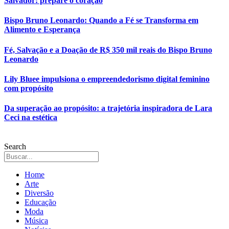
Salvador: prepare o coração
Bispo Bruno Leonardo: Quando a Fé se Transforma em
Alimento e Esperança
Fé, Salvação e a Doação de R$ 350 mil reais do Bispo Bruno
Leonardo
Lily Bluee impulsiona o empreendedorismo digital feminino
com propósito
Da superação ao propósito: a trajetória inspiradora de Lara
Ceci na estética
Search
Home
Arte
Diversão
Educação
Moda
Música