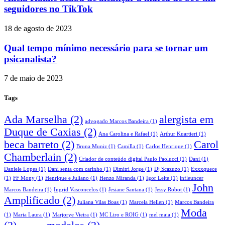
seguidores no TikTok
18 de agosto de 2023
Qual tempo mínimo necessário para se tornar um
psicanalista?
7 de maio de 2023
Tags
Ada Marselha
(2)
alergista em
advogado Marcos Bandeira
(1)
Duque de Caxias
(2)
Ana Carolina e Rafael
(1)
Arthur Kuartieri
(1)
beca barreto
(2)
Carol
Bruna Muniz
(1)
Camilla
(1)
Carlos Henrique
(1)
Chamberlain
(2)
Criador de conteúdo digital Paulo Paolucci
(1)
Dani
(1)
Daniele Lopes
(1)
Dani senta com carinho
(1)
Dimitri Jorge
(1)
Dj Scazuzo
(1)
Exxxquece
(1)
FF Mony
(1)
Henrique e Juliano
(1)
Henzo Miranda
(1)
Igor Leite
(1)
infleuncer
John
Marcos Bandeira
(1)
Ingrid Vasconcelos
(1)
Jesiane Santana
(1)
Jessy Robot
(1)
Amplificado
(2)
Juliana Vilas Boas
(1)
Marcela Hellen
(1)
Marcos Bandeira
Moda
(1)
Maria Laura
(1)
Marjorye Vieira
(1)
MC Liro e ROIG
(1)
mel maia
(1)