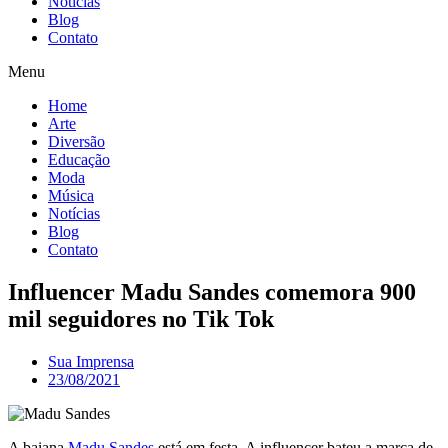
Notícias
Blog
Contato
Menu
Home
Arte
Diversão
Educação
Moda
Música
Notícias
Blog
Contato
Influencer Madu Sandes comemora 900
mil seguidores no Tik Tok
Sua Imprensa
23/08/2021
A baiana
Madu Sandes
está em festa. A influencer bateu a marca de