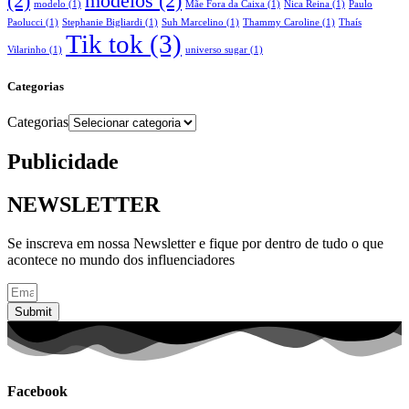
(2)
modelos
(2)
modelo
(1)
Mãe Fora da Caixa
(1)
Nica Reina
(1)
Paulo
Paolucci
(1)
Stephanie Bigliardi
(1)
Suh Marcelino
(1)
Thammy Caroline
(1)
Thaís
Tik tok
(3)
Vilarinho
(1)
universo sugar
(1)
Categorias
Categorias
Publicidade
NEWSLETTER
Se inscreva em nossa Newsletter e fique por dentro de tudo o que
acontece no mundo dos influenciadores
Submit
Facebook