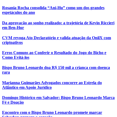
Rosania Rocha consolida “Ani-Hu” como um dos grandes
espetáculos do ano
Da aprovação ao sonho realizado: a trajetória de Kevin Riccieri
em Ben-Hur
CVM revoga Ato Declaratório e valida atuação da OnilX com
criptoativos
Erros Comuns ao Conferir o Resultado do Jogo do Bicho e
Como Evitá-los
Bispo Bruno Leonardo doa R$ 150 mil a criança com doença
rara
Marianna Guimarães Advogados concorre ao Estrela do
Atlântico em Apoio Jurídico
Domingo Histórico em Salvador: Bispo Bruno Leonardo Marca
Fé e Doação
Encontro com o Bispo Bruno Leonardo promete marcar