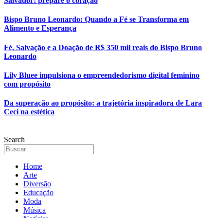
Salvador: prepare o coração
Bispo Bruno Leonardo: Quando a Fé se Transforma em
Alimento e Esperança
Fé, Salvação e a Doação de R$ 350 mil reais do Bispo Bruno
Leonardo
Lily Bluee impulsiona o empreendedorismo digital feminino
com propósito
Da superação ao propósito: a trajetória inspiradora de Lara
Ceci na estética
Search
Home
Arte
Diversão
Educação
Moda
Música