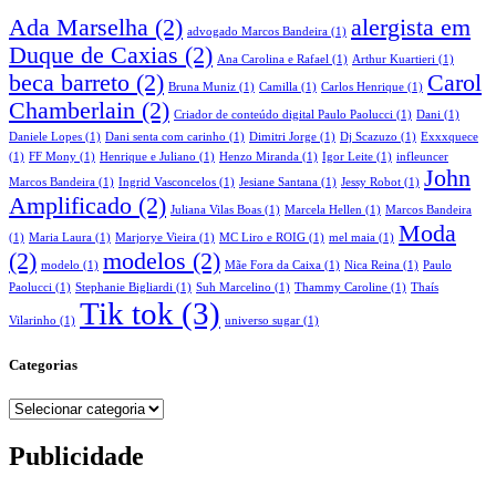
Ada Marselha
(2)
alergista em
advogado Marcos Bandeira
(1)
Duque de Caxias
(2)
Ana Carolina e Rafael
(1)
Arthur Kuartieri
(1)
beca barreto
(2)
Carol
Bruna Muniz
(1)
Camilla
(1)
Carlos Henrique
(1)
Chamberlain
(2)
Criador de conteúdo digital Paulo Paolucci
(1)
Dani
(1)
Daniele Lopes
(1)
Dani senta com carinho
(1)
Dimitri Jorge
(1)
Dj Scazuzo
(1)
Exxxquece
(1)
FF Mony
(1)
Henrique e Juliano
(1)
Henzo Miranda
(1)
Igor Leite
(1)
infleuncer
John
Marcos Bandeira
(1)
Ingrid Vasconcelos
(1)
Jesiane Santana
(1)
Jessy Robot
(1)
Amplificado
(2)
Juliana Vilas Boas
(1)
Marcela Hellen
(1)
Marcos Bandeira
Moda
(1)
Maria Laura
(1)
Marjorye Vieira
(1)
MC Liro e ROIG
(1)
mel maia
(1)
(2)
modelos
(2)
modelo
(1)
Mãe Fora da Caixa
(1)
Nica Reina
(1)
Paulo
Paolucci
(1)
Stephanie Bigliardi
(1)
Suh Marcelino
(1)
Thammy Caroline
(1)
Thaís
Tik tok
(3)
Vilarinho
(1)
universo sugar
(1)
Categorias
Categorias
Publicidade