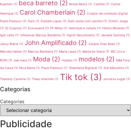
beca barreto
(2)
Kuartieri
(1)
Bruna Muniz
(1)
Camilla
(1)
Carlos
Carol Chamberlain
(2)
Henrique
(1)
Criador de conteúdo digital
Paulo Paolucci
(1)
Dani
(1)
Daniele Lopes
(1)
Dani senta com carinho
(1)
Dimitri Jorge
(1)
Dj Scazuzo
(1)
Exxxquece
(1)
FF Mony
(1)
Henrique e Juliano
(1)
Henzo Miranda
(1)
Igor Leite
(1)
infleuncer Marcos Bandeira
(1)
Ingrid Vasconcelos
(1)
Jesiane Santana
(1)
John Amplificado
(2)
Jessy Robot
(1)
Juliana Vilas Boas
(1)
Marcela Hellen
(1)
Marcos Bandeira
(1)
Maria Laura
(1)
Marjorye Vieira
(1)
MC Liro e
Moda
(2)
modelos
(2)
ROIG
(1)
mel maia
(1)
modelo
(1)
Mãe Fora
da Caixa
(1)
Nica Reina
(1)
Paulo Paolucci
(1)
Stephanie Bigliardi
(1)
Suh Marcelino
(1)
Tik tok
(3)
Thammy Caroline
(1)
Thaís Vilarinho
(1)
universo sugar
(1)
Categorias
Categorias
Publicidade