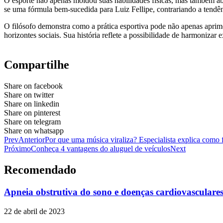
O esporte não apenas moldou suas habilidades físicas, mas também abr
se uma fórmula bem-sucedida para Luiz Fellipe, contrariando a tendê
O filósofo demonstra como a prática esportiva pode não apenas aprim
horizontes sociais. Sua história reflete a possibilidade de harmonizar
Compartilhe
Share on facebook
Share on twitter
Share on linkedin
Share on pinterest
Share on telegram
Share on whatsapp
Prev
Anterior
Por que uma música viraliza? Especialista explica como 
Próximo
Conheça 4 vantagens do aluguel de veículos
Next
Recomendado
Apneia obstrutiva do sono e doenças cardiovasculares
22 de abril de 2023