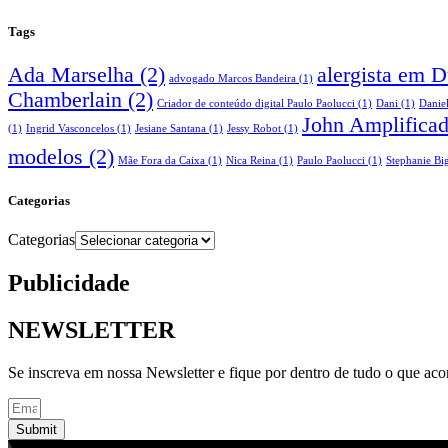
Tags
Ada Marselha
(2)
alergista em 
advogado Marcos Bandeira
(1)
Chamberlain
(2)
Criador de conteúdo digital Paulo Paolucci
(1)
Dani
(1)
Danie
John Amplifica
(1)
Ingrid Vasconcelos
(1)
Jesiane Santana
(1)
Jessy Robot
(1)
modelos
(2)
Mãe Fora da Caixa
(1)
Nica Reina
(1)
Paulo Paolucci
(1)
Stephanie Big
Categorias
Categorias
Publicidade
NEWSLETTER
Se inscreva em nossa Newsletter e fique por dentro de tudo o que ac
Submit