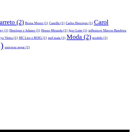
arreto
(2)
Carol
Bruna Muniz
(1)
Camilla
(1)
Carlos Henrique
(1)
ny
(1)
Henrique e Juliano
(1)
Henzo Miranda
(1)
Igor Leite
(1)
infleuncer Marcos Bandeira
Moda
(2)
ye Vieira
(1)
MC Liro e ROIG
(1)
mel maia
(1)
modelo
(1)
)
universo sugar
(1)