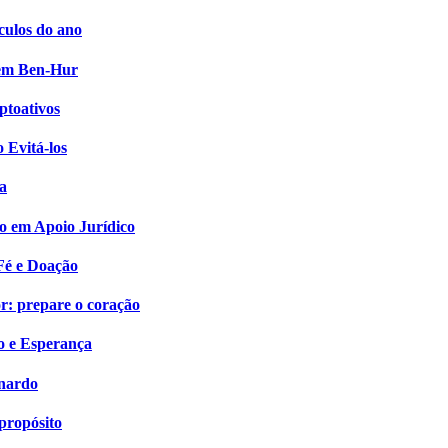
culos do ano
i em Ben-Hur
ptoativos
 Evitá-los
a
o em Apoio Jurídico
Fé e Doação
: prepare o coração
o e Esperança
onardo
propósito