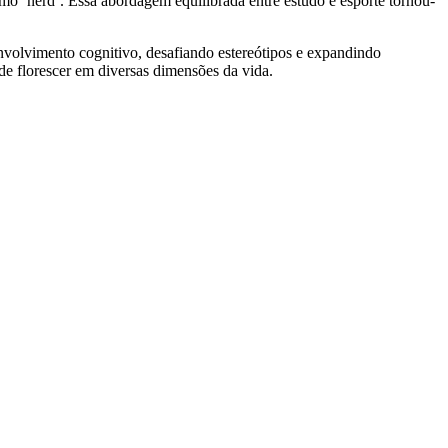
omo ‘nerd’. Essa abordagem equilibrada entre estudo e esporte tornou-
nvolvimento cognitivo, desafiando estereótipos e expandindo
ode florescer em diversas dimensões da vida.