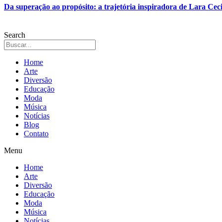
Da superação ao propósito: a trajetória inspiradora de Lara Ceci
Search
Home
Arte
Diversão
Educação
Moda
Música
Notícias
Blog
Contato
Menu
Home
Arte
Diversão
Educação
Moda
Música
Notícias