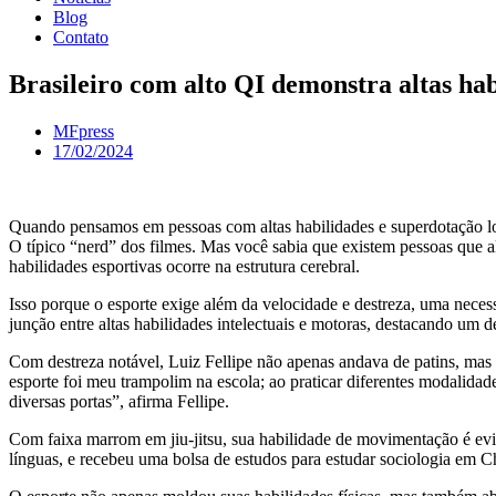
Blog
Contato
Brasileiro com alto QI demonstra altas hab
MFpress
17/02/2024
Quando pensamos em pessoas com altas habilidades e superdotação lo
O típico “nerd” dos filmes. Mas você sabia que existem pessoas que al
habilidades esportivas ocorre na estrutura cerebral.
Isso porque o esporte exige além da velocidade e destreza, uma nece
junção entre altas habilidades intelectuais e motoras, destacando um d
Com destreza notável, Luiz Fellipe não apenas andava de patins, ma
esporte foi meu trampolim na escola; ao praticar diferentes modalidad
diversas portas”, afirma Fellipe.
Com faixa marrom em jiu-jitsu, sua habilidade de movimentação é evid
línguas, e recebeu uma bolsa de estudos para estudar sociologia em C