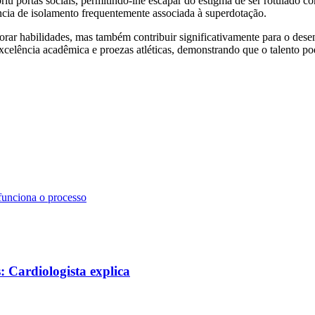
iu portas sociais, permitindo-lhe escapar do estigma de ser rotulado c
ncia de isolamento frequentemente associada à superdotação.
orar habilidades, mas também contribuir significativamente para o dese
 excelência acadêmica e proezas atléticas, demonstrando que o talento p
funciona o processo
: Cardiologista explica