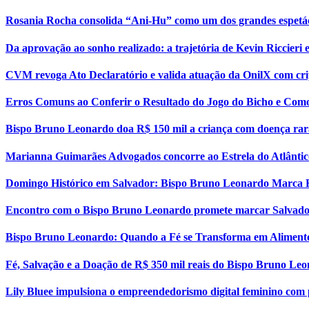
Rosania Rocha consolida “Ani-Hu” como um dos grandes espetá
Da aprovação ao sonho realizado: a trajetória de Kevin Riccier
CVM revoga Ato Declaratório e valida atuação da OnilX com cri
Erros Comuns ao Conferir o Resultado do Jogo do Bicho e Como
Bispo Bruno Leonardo doa R$ 150 mil a criança com doença rar
Marianna Guimarães Advogados concorre ao Estrela do Atlântic
Domingo Histórico em Salvador: Bispo Bruno Leonardo Marca 
Encontro com o Bispo Bruno Leonardo promete marcar Salvador
Bispo Bruno Leonardo: Quando a Fé se Transforma em Aliment
Fé, Salvação e a Doação de R$ 350 mil reais do Bispo Bruno Le
Lily Bluee impulsiona o empreendedorismo digital feminino com 