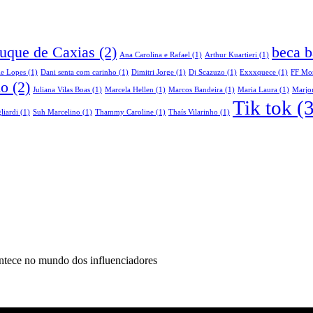
Duque de Caxias
(2)
beca b
Ana Carolina e Rafael
(1)
Arthur Kuartieri
(1)
le Lopes
(1)
Dani senta com carinho
(1)
Dimitri Jorge
(1)
Dj Scazuzo
(1)
Exxxquece
(1)
FF Mo
do
(2)
Juliana Vilas Boas
(1)
Marcela Hellen
(1)
Marcos Bandeira
(1)
Maria Laura
(1)
Marjor
Tik tok
(3
liardi
(1)
Suh Marcelino
(1)
Thammy Caroline
(1)
Thaís Vilarinho
(1)
ontece no mundo dos influenciadores