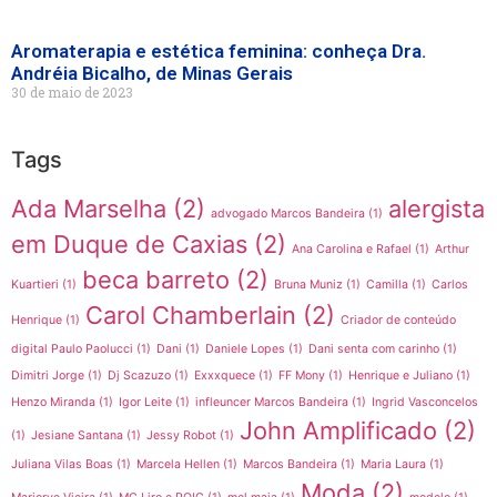
Aromaterapia e estética feminina: conheça Dra.
Andréia Bicalho, de Minas Gerais
30 de maio de 2023
Tags
Ada Marselha
(2)
alergista
advogado Marcos Bandeira
(1)
em Duque de Caxias
(2)
Ana Carolina e Rafael
(1)
Arthur
beca barreto
(2)
Kuartieri
(1)
Bruna Muniz
(1)
Camilla
(1)
Carlos
Carol Chamberlain
(2)
Henrique
(1)
Criador de conteúdo
digital Paulo Paolucci
(1)
Dani
(1)
Daniele Lopes
(1)
Dani senta com carinho
(1)
Dimitri Jorge
(1)
Dj Scazuzo
(1)
Exxxquece
(1)
FF Mony
(1)
Henrique e Juliano
(1)
Henzo Miranda
(1)
Igor Leite
(1)
infleuncer Marcos Bandeira
(1)
Ingrid Vasconcelos
John Amplificado
(2)
(1)
Jesiane Santana
(1)
Jessy Robot
(1)
Juliana Vilas Boas
(1)
Marcela Hellen
(1)
Marcos Bandeira
(1)
Maria Laura
(1)
Moda
(2)