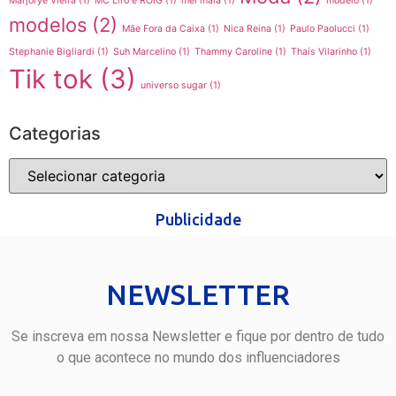
Marjorye Vieira
(1)
MC Liro e ROIG
(1)
mel maia
(1)
modelo
(1)
modelos
(2)
Mãe Fora da Caixa
(1)
Nica Reina
(1)
Paulo Paolucci
(1)
Stephanie Bigliardi
(1)
Suh Marcelino
(1)
Thammy Caroline
(1)
Thaís Vilarinho
(1)
Tik tok
(3)
universo sugar
(1)
Categorias
Publicidade
NEWSLETTER
Se inscreva em nossa Newsletter e fique por dentro de tudo
o que acontece no mundo dos influenciadores