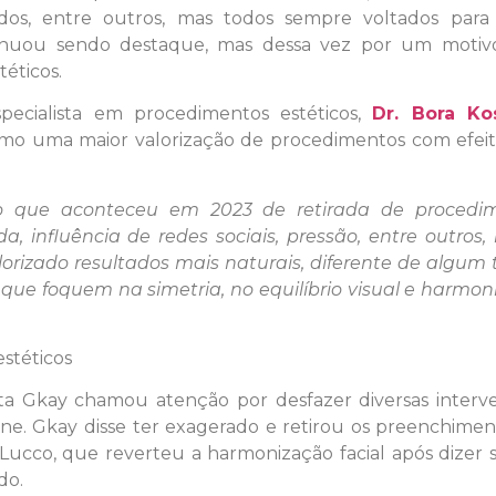
os, entre outros, mas todos sempre voltados para
tinuou sendo destaque, mas dessa vez por um moti
éticos.
specialista em procedimentos estéticos,
Dr. Bora Kos
omo uma maior valorização de procedimentos com efeit
 que aconteceu em 2023 de retirada de procedi
a, influência de redes sociais, pressão, entre outros
lorizado resultados mais naturais, diferente de algum
que foquem na simetria, no equilíbrio visual e harmon
stéticos
sta Gkay chamou atenção por desfazer diversas interv
line. Gkay disse ter exagerado e retirou os preenchime
 Lucco, que reverteu a harmonização facial após dizer
do.