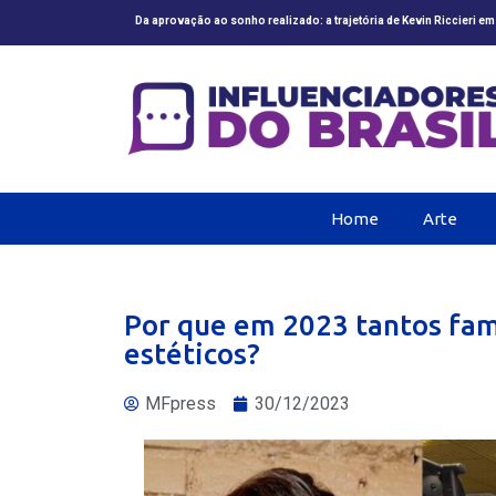
Da aprovação ao sonho realizado: a trajetória de Kevin Riccieri e
Home
Arte
Por que em 2023 tantos fa
estéticos?
MFpress
30/12/2023