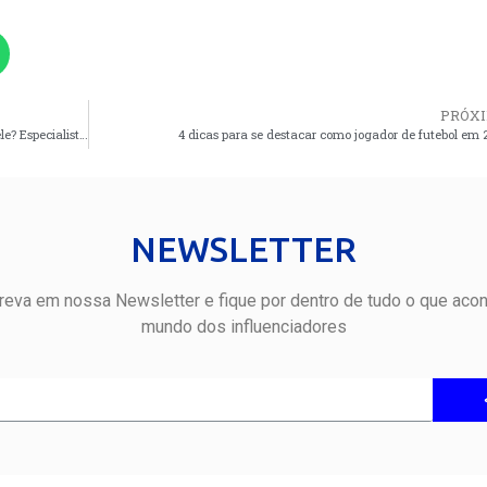
PRÓX
Fim de ano: Como a sua alimentação pode afetar a sua pele? Especialista explica
4 dicas para se destacar como jogador de futebol em 
NEWSLETTER
reva em nossa Newsletter e fique por dentro de tudo o que aco
mundo dos influenciadores