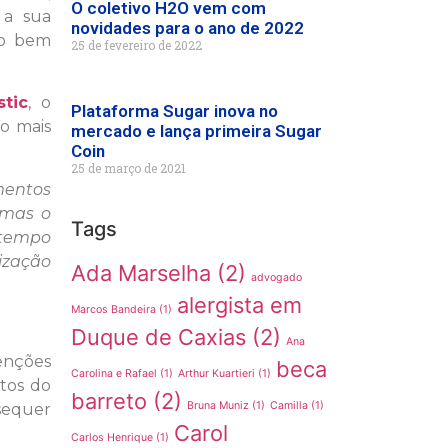
O coletivo H2O vem com
 a sua
novidades para o ano de 2022
vo bem
25 de fevereiro de 2022
tic
, o
Plataforma Sugar inova no
o mais
mercado e lança primeira Sugar
Coin
25 de março de 2021
mentos
, mas o
Tags
 tempo
ização
Ada Marselha
(2)
advogado
alergista em
Marcos Bandeira
(1)
Duque de Caxias
(2)
Ana
enções
beca
Carolina e Rafael
(1)
Arthur Kuartieri
(1)
ntos do
barreto
(2)
Bruna Muniz
(1)
Camilla
(1)
 sequer
Carol
Carlos Henrique
(1)