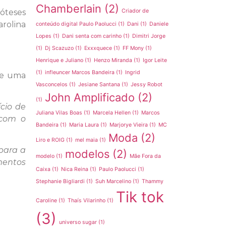
Chamberlain
(2)
róteses
Criador de
arolina
conteúdo digital Paulo Paolucci
(1)
Dani
(1)
Daniele
Lopes
(1)
Dani senta com carinho
(1)
Dimitri Jorge
(1)
Dj Scazuzo
(1)
Exxxquece
(1)
FF Mony
(1)
Henrique e Juliano
(1)
Henzo Miranda
(1)
Igor Leite
(1)
infleuncer Marcos Bandeira
(1)
Ingrid
 de uma
Vasconcelos
(1)
Jesiane Santana
(1)
Jessy Robot
John Amplificado
(2)
(1)
cio de
Juliana Vilas Boas
(1)
Marcela Hellen
(1)
Marcos
 com o
Bandeira
(1)
Maria Laura
(1)
Marjorye Vieira
(1)
MC
Moda
(2)
Liro e ROIG
(1)
mel maia
(1)
para a
modelos
(2)
modelo
(1)
Mãe Fora da
mentos
Caixa
(1)
Nica Reina
(1)
Paulo Paolucci
(1)
Stephanie Bigliardi
(1)
Suh Marcelino
(1)
Thammy
Tik tok
Caroline
(1)
Thaís Vilarinho
(1)
(3)
universo sugar
(1)