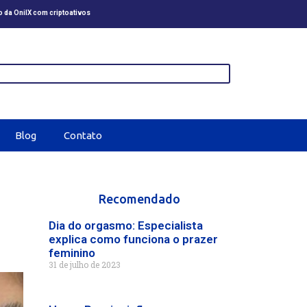
o da OnilX com criptoativos
Erros Comuns ao Confer
Blog
Contato
Recomendado
Dia do orgasmo: Especialista
explica como funciona o prazer
feminino
31 de julho de 2023