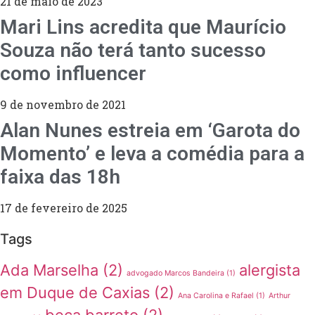
21 de maio de 2023
Mari Lins acredita que Maurício
Souza não terá tanto sucesso
como influencer
9 de novembro de 2021
Alan Nunes estreia em ‘Garota do
Momento’ e leva a comédia para a
faixa das 18h
17 de fevereiro de 2025
Tags
Ada Marselha
(2)
alergista
advogado Marcos Bandeira
(1)
em Duque de Caxias
(2)
Ana Carolina e Rafael
(1)
Arthur
beca barreto
(2)