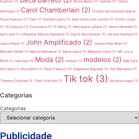
Kuartieri
(1)
Bruna Muniz
(1)
Camilla
(1)
Carlos
Carol Chamberlain
(2)
Henrique
(1)
Criador de conteúdo digital
Paulo Paolucci
(1)
Dani
(1)
Daniele Lopes
(1)
Dani senta com carinho
(1)
Dimitri Jorge
(1)
Dj Scazuzo
(1)
Exxxquece
(1)
FF Mony
(1)
Henrique e Juliano
(1)
Henzo Miranda
(1)
Igor Leite
(1)
infleuncer Marcos Bandeira
(1)
Ingrid Vasconcelos
(1)
Jesiane Santana
(1)
John Amplificado
(2)
Jessy Robot
(1)
Juliana Vilas Boas
(1)
Marcela Hellen
(1)
Marcos Bandeira
(1)
Maria Laura
(1)
Marjorye Vieira
(1)
MC Liro e
Moda
(2)
modelos
(2)
ROIG
(1)
mel maia
(1)
modelo
(1)
Mãe Fora
da Caixa
(1)
Nica Reina
(1)
Paulo Paolucci
(1)
Stephanie Bigliardi
(1)
Suh Marcelino
(1)
Tik tok
(3)
Thammy Caroline
(1)
Thaís Vilarinho
(1)
universo sugar
(1)
Categorias
Categorias
Publicidade