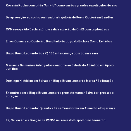
Rosania Rocha consolida “Ani-Hu” como um dos grandes espetáculos do ano
Da aprovação ao sonho realizado: a trajetória de Kevin Riccieri em Ben-Hur
CVM revoga Ato Declaratório e valida atuação da OnilX com criptoativos
Erros Comuns ao Conferir o Resultado do Jogo do Bicho e Como Evitá-los
Bispo Bruno Leonardo doa R$ 150 mil a criança com doença rara
Marianna Guimarães Advogados concorre ao Estrela do Atlântico em Apoio
Jurídico
Domingo Histórico em Salvador: Bispo Bruno Leonardo Marca Fé e Doação
Encontro com o Bispo Bruno Leonardo promete marcar Salvador: prepare o
coração
Bispo Bruno Leonardo: Quando a Fé se Transforma em Alimento e Esperança
Fé, Salvação e a Doação de R$ 350 mil reais do Bispo Bruno Leonardo