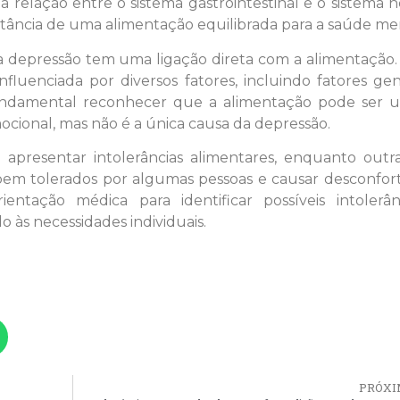
 relação entre o sistema gastrointestinal e o sistema 
rtância de uma alimentação equilibrada para a saúde men
 depressão tem uma ligação direta com a alimentação. 
uenciada por diversos fatores, incluindo fatores gené
 fundamental reconhecer que a alimentação pode ser 
ional, mas não é a única causa da depressão.
presentar intolerâncias alimentares, enquanto outra
bem tolerados por algumas pessoas e causar desconfor
ientação médica para identificar possíveis intolerân
às necessidades individuais.
PRÓXI