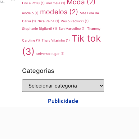
Moda
(2)
Aprenda técnicas avançadas de Fotografia e Edição para alavancar sua carreira
Liro e ROIG
(1)
mel maia
(1)
modelos
(2)
modelo
(1)
Mãe Fora da
Caixa
(1)
Nica Reina
(1)
Paulo Paolucci
(1)
Stephanie Bigliardi
(1)
Suh Marcelino
(1)
Thammy
Tik tok
Caroline
(1)
Thaís Vilarinho
(1)
(3)
universo sugar
(1)
Categorias
Publicidade