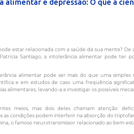
a alimentar e depressão: O que a ciên
pode estar relacionada com a saúde da sua mente? De 
trícia Santiago, a intolerância alimentar pode ter po
olerância alimentar pode ser mais do que uma simples 
ientífica e em estudos de caso uma frequência significa
as alimentares, levando-a a investigar os possíveis mec
entes meios, mas dois deles chamam atenção: defici
as as condições podem interferir na absorção do triptof
nina, o famoso neurotransmissor relacionado ao bem-est