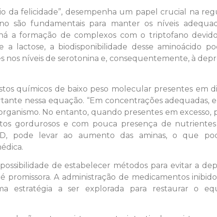
o da felicidade”, desempenha um papel crucial na reg
ano são fundamentais para manter os níveis adequa
há a formação de complexos com o triptofano devid
 a lactose, a biodisponibilidade desse aminoácido po
 nos níveis de serotonina e, consequentemente, à depr
ostos químicos de baixo peso molecular presentes em d
tante nessa equação. “Em concentrações adequadas, el
 organismo. No entanto, quando presentes em excesso,
mentos gordurosos e com pouca presença de nutriente
e D, pode levar ao aumento das aminas, o que po
édica.
possibilidade de estabelecer métodos para evitar a de
 é promissora. A administração de medicamentos inibid
estratégia a ser explorada para restaurar o equi