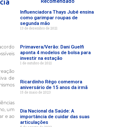
cia
Recomendado
Influenciadora Thays Jubé ensina
como garimpar roupas de
segunda mão
13 de dezembro de 2021
Primavera/Verão: Dani Guelfi
acordo
aponta 4 modelos de bolsa para
ssíveis
investir na estação
1 de outubro de 2021
reação
tiva de
Ricardinho Rêgo comemora
anismos
aniversário de 15 anos da irmã
15 de maio de 2023
ências
ano, um
Dia Nacional da Saúde: A
ar e ao
importância de cuidar das suas
articulações