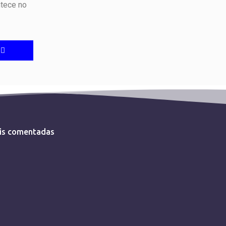
ntece no
is comentadas