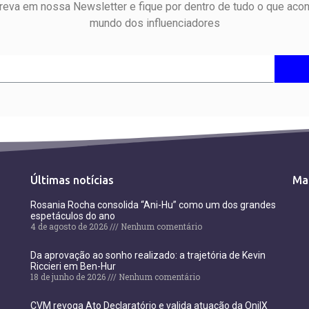
reva em nossa Newsletter e fique por dentro de tudo o que aco
mundo dos influenciadores
Últimas notícias
Ma
Rosania Rocha consolida “Ani-Hu” como um dos grandes
espetáculos do ano
4 de agosto de 2026
Nenhum comentário
Da aprovação ao sonho realizado: a trajetória de Kevin
Riccieri em Ben-Hur
18 de junho de 2026
Nenhum comentário
CVM revoga Ato Declaratório e valida atuação da OnilX