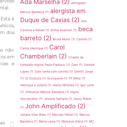
Ada Marselha
(2)
nervoso
advogado
tal.
alergista em
Marcos Bandeira
(1)
Esta é
Duque de Caxias
(2)
Ana
ticos,
beca
Carolina e Rafael
(1)
Arthur Kuartieri
(1)
um dos
barreto
(2)
Bruna Muniz
(1)
Camilla
(1)
Carol
Carlos Henrique
(1)
s não.
Chamberlain
(2)
tos em
Criador de
cias e
conteúdo digital Paulo Paolucci
(1)
Dani
(1)
Daniele
Lopes
(1)
Dani senta com carinho
(1)
Dimitri Jorge
(1)
Dj Scazuzo
(1)
Exxxquece
(1)
FF Mony
(1)
Henrique e Juliano
(1)
Henzo Miranda
(1)
Igor Leite
(1)
infleuncer Marcos Bandeira
(1)
Ingrid
Vasconcelos
(1)
Jesiane Santana
(1)
Jessy Robot
John Amplificado
(2)
(1)
Juliana Vilas Boas
(1)
Marcela Hellen
(1)
Marcos
Bandeira
(1)
Maria Laura
(1)
Marjorye Vieira
(1)
MC
MO