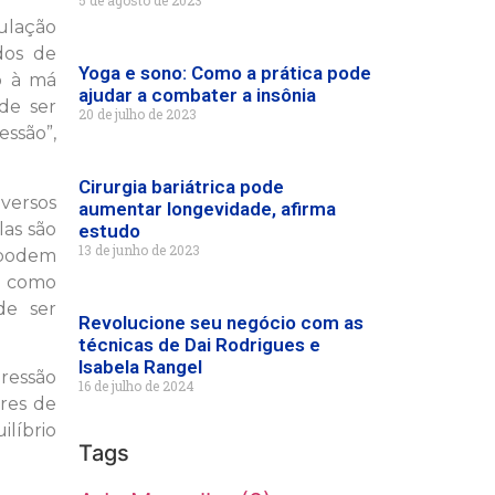
5 de agosto de 2023
ulação
dos de
Yoga e sono: Como a prática pode
o à má
ajudar a combater a insônia
de ser
20 de julho de 2023
essão”,
Cirurgia bariátrica pode
iversos
aumentar longevidade, afirma
as são
estudo
13 de junho de 2023
 podem
s como
de ser
Revolucione seu negócio com as
técnicas de Dai Rodrigues e
Isabela Rangel
pressão
16 de julho de 2024
ores de
líbrio
Tags