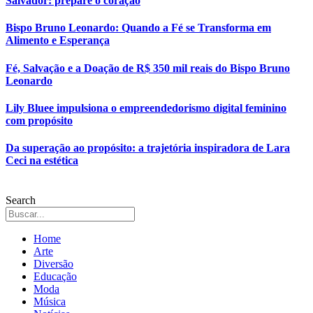
Salvador: prepare o coração
Bispo Bruno Leonardo: Quando a Fé se Transforma em
Alimento e Esperança
Fé, Salvação e a Doação de R$ 350 mil reais do Bispo Bruno
Leonardo
Lily Bluee impulsiona o empreendedorismo digital feminino
com propósito
Da superação ao propósito: a trajetória inspiradora de Lara
Ceci na estética
Search
Home
Arte
Diversão
Educação
Moda
Música