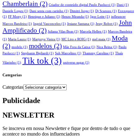
Chamberlain
(2)
Criador de conteúdo digital Paulo Paolucci
(1)
Dani
(1)
Daniele Lopes
(1)
Dani senta com carinho
(1)
Dimitri Jorge
(1)
Dj Scazuzo
(1)
Exxxquece
(1)
FF Mony
(1)
Henrique e Juliano
(1)
Henzo Miranda
(1)
Igor Leite
(1)
infleuncer
John
Marcos Bandeira
(1)
Ingrid Vasconcelos
(1)
Jesiane Santana
(1)
Jessy Robot
(1)
Amplificado
(2)
Juliana Vilas Boas
(1)
Marcela Hellen
(1)
Marcos Bandeira
Moda
(1)
Maria Laura
(1)
Marjorye Vieira
(1)
MC Liro e ROIG
(1)
mel maia
(1)
(2)
modelos
(2)
modelo
(1)
Mãe Fora da Caixa
(1)
Nica Reina
(1)
Paulo
Paolucci
(1)
Stephanie Bigliardi
(1)
Suh Marcelino
(1)
Thammy Caroline
(1)
Thaís
Tik tok
(3)
Vilarinho
(1)
universo sugar
(1)
Categorias
Categorias
Publicidade
NEWSLETTER
Se inscreva em nossa Newsletter e fique por dentro de tudo o que
acontece no mundo dos influenciadores