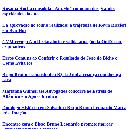
Rosania Rocha consolida “Ani-Hu” como um dos grandes
espetáculos do ano
Da aprovação ao sonho realizado: a trajetória de Kevin Riccieri
em Ben-Hur
CVM revoga Ato Declaratório e valida atuação da OnilX com
criptoativos
Erros Comuns ao Conferir o Resultado do Jogo do Bicho e
Como Evitá-los
Bispo Bruno Leonardo doa R$ 150 mil a criança com doença
rara
Marianna Guimarães Advogados concorre ao Estrela do
Atlântico em Apoio Jurídico
Domingo Histórico em Salvador: Bispo Bruno Leonardo Marca
Fé e Doação
Encontro com o Bispo Bruno Leonardo promete marcar