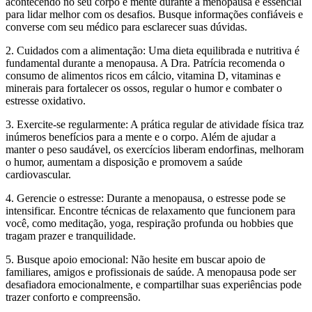
acontecendo no seu corpo e mente durante a menopausa é essencial
para lidar melhor com os desafios. Busque informações confiáveis e
converse com seu médico para esclarecer suas dúvidas.
2. Cuidados com a alimentação: Uma dieta equilibrada e nutritiva é
fundamental durante a menopausa. A Dra. Patrícia recomenda o
consumo de alimentos ricos em cálcio, vitamina D, vitaminas e
minerais para fortalecer os ossos, regular o humor e combater o
estresse oxidativo.
3. Exercite-se regularmente: A prática regular de atividade física traz
inúmeros benefícios para a mente e o corpo. Além de ajudar a
manter o peso saudável, os exercícios liberam endorfinas, melhoram
o humor, aumentam a disposição e promovem a saúde
cardiovascular.
4. Gerencie o estresse: Durante a menopausa, o estresse pode se
intensificar. Encontre técnicas de relaxamento que funcionem para
você, como meditação, yoga, respiração profunda ou hobbies que
tragam prazer e tranquilidade.
5. Busque apoio emocional: Não hesite em buscar apoio de
familiares, amigos e profissionais de saúde. A menopausa pode ser
desafiadora emocionalmente, e compartilhar suas experiências pode
trazer conforto e compreensão.