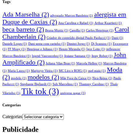
Tags
Ada Marselha
(2)
alergista em
advogado Marcos Bandeira
(1)
Duque de Caxias
(2)
Ana Carolina e Rafael
(1)
Arthur Kuartieri
(1)
beca barreto
(2)
Carol
Bruna Muniz
(1)
Camilla
(1)
Carlos Henrique
(1)
Chamberlain
(2)
Criador de conteúdo digital Paulo Paolucci
(1)
Dani
(1)
Daniele Lopes
(1)
Dani senta com carinho
(1)
Dimitri Jorge
(1)
Dj Scazuzo
(1)
Exxxquece
(1)
FF Mony
(1)
Henrique e Juliano
(1)
Henzo Miranda
(1)
Igor Leite
(1)
infleuncer
John
Marcos Bandeira
(1)
Ingrid Vasconcelos
(1)
Jesiane Santana
(1)
Jessy Robot
(1)
Amplificado
(2)
Juliana Vilas Boas
(1)
Marcela Hellen
(1)
Marcos Bandeira
Moda
(1)
Maria Laura
(1)
Marjorye Vieira
(1)
MC Liro e ROIG
(1)
mel maia
(1)
(2)
modelos
(2)
modelo
(1)
Mãe Fora da Caixa
(1)
Nica Reina
(1)
Paulo
Paolucci
(1)
Stephanie Bigliardi
(1)
Suh Marcelino
(1)
Thammy Caroline
(1)
Thaís
Tik tok
(3)
Vilarinho
(1)
universo sugar
(1)
Categorias
Categorias
Publicidade