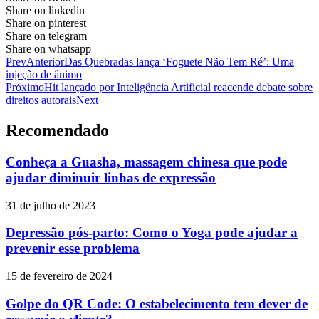
Share on linkedin
Share on pinterest
Share on telegram
Share on whatsapp
Prev
Anterior
Das Quebradas lança ‘Foguete Não Tem Ré’: Uma
injeção de ânimo
Próximo
Hit lançado por Inteligência Artificial reacende debate sobre
direitos autorais
Next
Recomendado
Conheça a Guasha, massagem chinesa que pode
ajudar diminuir linhas de expressão
31 de julho de 2023
Depressão pós-parto: Como o Yoga pode ajudar a
prevenir esse problema
15 de fevereiro de 2024
Golpe do QR Code: O estabelecimento tem dever de