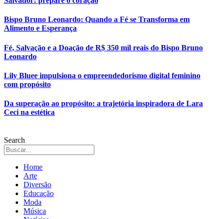
Salvador: prepare o coração
Bispo Bruno Leonardo: Quando a Fé se Transforma em
Alimento e Esperança
Fé, Salvação e a Doação de R$ 350 mil reais do Bispo Bruno
Leonardo
Lily Bluee impulsiona o empreendedorismo digital feminino
com propósito
Da superação ao propósito: a trajetória inspiradora de Lara
Ceci na estética
Search
Home
Arte
Diversão
Educação
Moda
Música