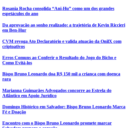
Rosania Rocha consolida “Ani-Hu” como um dos grandes
espetáculos do ano
Da aprovação ao sonho realizado: a trajetória de Kevin Riccieri
em Ben-Hur
CVM revoga Ato Declaratório e valida atuação da OnilX com
criptoativos
Erros Comuns ao Conferir o Resultado do Jogo do Bicho e
Como Evitá-los
Bispo Bruno Leonardo doa R$ 150 mil a criança com doença
rara
Marianna Guimarães Advogados concorre ao Estrela do
Atlântico em Apoio Jurídico
Domingo Histórico em Salvador: Bispo Bruno Leonardo Marca
Fé e Doação
Encontro com o Bispo Bruno Leonardo promete marcar