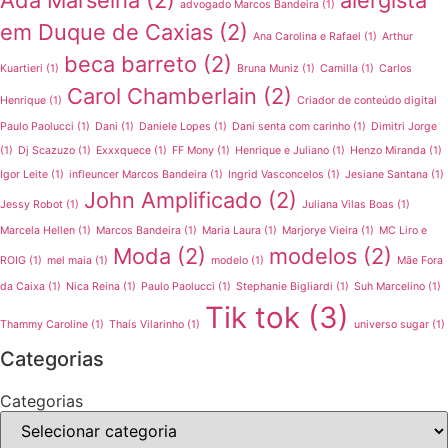
Ada Marselha
(2)
alergista
advogado Marcos Bandeira
(1)
em Duque de Caxias
(2)
Ana Carolina e Rafael
(1)
Arthur
beca barreto
(2)
Kuartieri
(1)
Bruna Muniz
(1)
Camilla
(1)
Carlos
Carol Chamberlain
(2)
Henrique
(1)
Criador de conteúdo digital
Paulo Paolucci
(1)
Dani
(1)
Daniele Lopes
(1)
Dani senta com carinho
(1)
Dimitri Jorge
(1)
Dj Scazuzo
(1)
Exxxquece
(1)
FF Mony
(1)
Henrique e Juliano
(1)
Henzo Miranda
(1)
Igor Leite
(1)
infleuncer Marcos Bandeira
(1)
Ingrid Vasconcelos
(1)
Jesiane Santana
(1)
John Amplificado
(2)
Jessy Robot
(1)
Juliana Vilas Boas
(1)
Marcela Hellen
(1)
Marcos Bandeira
(1)
Maria Laura
(1)
Marjorye Vieira
(1)
MC Liro e
Moda
(2)
modelos
(2)
ROIG
(1)
mel maia
(1)
modelo
(1)
Mãe Fora
da Caixa
(1)
Nica Reina
(1)
Paulo Paolucci
(1)
Stephanie Bigliardi
(1)
Suh Marcelino
(1)
Tik tok
(3)
Thammy Caroline
(1)
Thaís Vilarinho
(1)
universo sugar
(1)
Categorias
Categorias