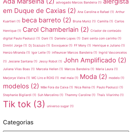
Ada Marselha
(2)
alergista
advogado Marcos Bandeira
(1)
em Duque de Caxias
(2)
Ana Carolina e Rafael
(1)
Arthur
beca barreto
(2)
Kuartieri
(1)
Bruna Muniz
(1)
Camilla
(1)
Carlos
Carol Chamberlain
(2)
Henrique
(1)
Criador de conteúdo
digital Paulo Paolucci
(1)
Dani
(1)
Daniele Lopes
(1)
Dani senta com carinho
(1)
Dimitri Jorge
(1)
Dj Scazuzo
(1)
Exxxquece
(1)
FF Mony
(1)
Henrique e Juliano
(1)
Henzo Miranda
(1)
Igor Leite
(1)
infleuncer Marcos Bandeira
(1)
Ingrid Vasconcelos
John Amplificado
(2)
(1)
Jesiane Santana
(1)
Jessy Robot
(1)
Juliana Vilas Boas
(1)
Marcela Hellen
(1)
Marcos Bandeira
(1)
Maria Laura
(1)
Moda
(2)
Marjorye Vieira
(1)
MC Liro e ROIG
(1)
mel maia
(1)
modelo
(1)
modelos
(2)
Mãe Fora da Caixa
(1)
Nica Reina
(1)
Paulo Paolucci
(1)
Stephanie Bigliardi
(1)
Suh Marcelino
(1)
Thammy Caroline
(1)
Thaís Vilarinho
(1)
Tik tok
(3)
universo sugar
(1)
Categorias