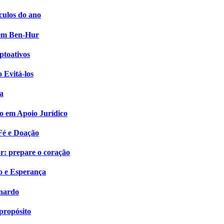
culos do ano
i em Ben-Hur
ptoativos
 Evitá-los
a
o em Apoio Jurídico
Fé e Doação
: prepare o coração
o e Esperança
onardo
propósito