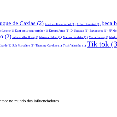
Duque de Caxias
(2)
beca b
Ana Carolina e Rafael
(1)
Arthur Kuartieri
(1)
le Lopes
(1)
Dani senta com carinho
(1)
Dimitri Jorge
(1)
Dj Scazuzo
(1)
Exxxquece
(1)
FF Mo
do
(2)
Juliana Vilas Boas
(1)
Marcela Hellen
(1)
Marcos Bandeira
(1)
Maria Laura
(1)
Marjor
Tik tok
(3
liardi
(1)
Suh Marcelino
(1)
Thammy Caroline
(1)
Thaís Vilarinho
(1)
ontece no mundo dos influenciadores