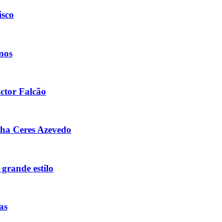
isco
nos
ctor Falcão
cha Ceres Azevedo
 grande estilo
as