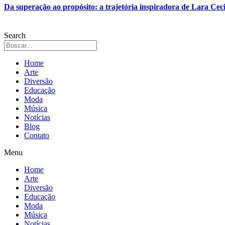
Da superação ao propósito: a trajetória inspiradora de Lara Ceci
Search
Home
Arte
Diversão
Educação
Moda
Música
Notícias
Blog
Contato
Menu
Home
Arte
Diversão
Educação
Moda
Música
Notícias