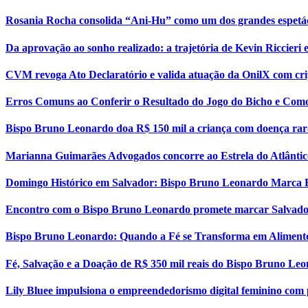
Rosania Rocha consolida “Ani-Hu” como um dos grandes espetá
Da aprovação ao sonho realizado: a trajetória de Kevin Riccier
CVM revoga Ato Declaratório e valida atuação da OnilX com cri
Erros Comuns ao Conferir o Resultado do Jogo do Bicho e Como
Bispo Bruno Leonardo doa R$ 150 mil a criança com doença rar
Marianna Guimarães Advogados concorre ao Estrela do Atlântic
Domingo Histórico em Salvador: Bispo Bruno Leonardo Marca 
Encontro com o Bispo Bruno Leonardo promete marcar Salvador
Bispo Bruno Leonardo: Quando a Fé se Transforma em Aliment
Fé, Salvação e a Doação de R$ 350 mil reais do Bispo Bruno Le
Lily Bluee impulsiona o empreendedorismo digital feminino com 