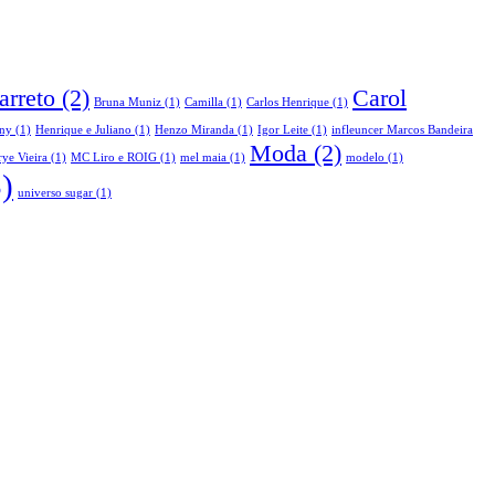
arreto
(2)
Carol
Bruna Muniz
(1)
Camilla
(1)
Carlos Henrique
(1)
ny
(1)
Henrique e Juliano
(1)
Henzo Miranda
(1)
Igor Leite
(1)
infleuncer Marcos Bandeira
Moda
(2)
ye Vieira
(1)
MC Liro e ROIG
(1)
mel maia
(1)
modelo
(1)
)
universo sugar
(1)