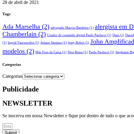
28 de abril de 2021
Tags
Ada Marselha
(2)
alergista em 
advogado Marcos Bandeira
(1)
Chamberlain
(2)
Criador de conteúdo digital Paulo Paolucci
(1)
Dani
(1)
Danie
John Amplifica
(1)
Ingrid Vasconcelos
(1)
Jesiane Santana
(1)
Jessy Robot
(1)
modelos
(2)
Mãe Fora da Caixa
(1)
Nica Reina
(1)
Paulo Paolucci
(1)
Stephanie Big
Categorias
Categorias
Publicidade
NEWSLETTER
Se inscreva em nossa Newsletter e fique por dentro de tudo o que ac
Submit