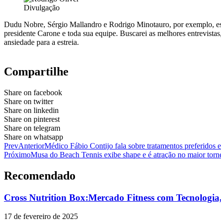
Divulgação
Dudu Nobre, Sérgio Mallandro e Rodrigo Minotauro, por exemplo, estã
presidente Carone e toda sua equipe. Buscarei as melhores entrevistas
ansiedade para a estreia.
Compartilhe
Share on facebook
Share on twitter
Share on linkedin
Share on pinterest
Share on telegram
Share on whatsapp
Prev
Anterior
Médico Fábio Contijo fala sobre tratamentos preferidos 
Próximo
Musa do Beach Tennis exibe shape e é atração no maior torn
Recomendado
Cross Nutrition Box:Mercado Fitness com Tecnologi
17 de fevereiro de 2025