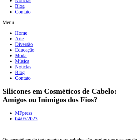
Notícias
Blog
Contato
Menu
Home
Arte
Diversão
Educação
Moda
Música
Notícias
Blog
Contato
Silicones em Cosméticos de Cabelo:
Amigos ou Inimigos dos Fios?
MFpress
04/05/2023
Os cosméticos de tratamento para cabelos são usados por pessoas de