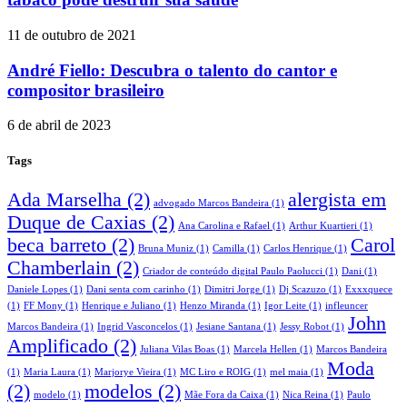
11 de outubro de 2021
André Fiello: Descubra o talento do cantor e
compositor brasileiro
6 de abril de 2023
Tags
Ada Marselha
(2)
alergista em
advogado Marcos Bandeira
(1)
Duque de Caxias
(2)
Ana Carolina e Rafael
(1)
Arthur Kuartieri
(1)
beca barreto
(2)
Carol
Bruna Muniz
(1)
Camilla
(1)
Carlos Henrique
(1)
Chamberlain
(2)
Criador de conteúdo digital Paulo Paolucci
(1)
Dani
(1)
Daniele Lopes
(1)
Dani senta com carinho
(1)
Dimitri Jorge
(1)
Dj Scazuzo
(1)
Exxxquece
(1)
FF Mony
(1)
Henrique e Juliano
(1)
Henzo Miranda
(1)
Igor Leite
(1)
infleuncer
John
Marcos Bandeira
(1)
Ingrid Vasconcelos
(1)
Jesiane Santana
(1)
Jessy Robot
(1)
Amplificado
(2)
Juliana Vilas Boas
(1)
Marcela Hellen
(1)
Marcos Bandeira
Moda
(1)
Maria Laura
(1)
Marjorye Vieira
(1)
MC Liro e ROIG
(1)
mel maia
(1)
(2)
modelos
(2)
modelo
(1)
Mãe Fora da Caixa
(1)
Nica Reina
(1)
Paulo