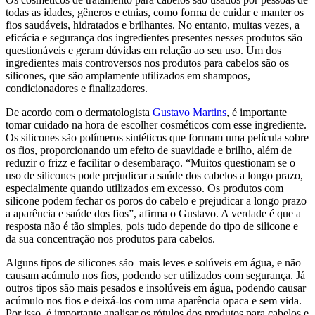
todas as idades, gêneros e etnias, como forma de cuidar e manter os
fios saudáveis, hidratados e brilhantes. No entanto, muitas vezes, a
eficácia e segurança dos ingredientes presentes nesses produtos são
questionáveis e geram dúvidas em relação ao seu uso. Um dos
ingredientes mais controversos nos produtos para cabelos são os
silicones, que são amplamente utilizados em shampoos,
condicionadores e finalizadores.
De acordo com o dermatologista
Gustavo Martins
, é importante
tomar cuidado na hora de escolher cosméticos com esse ingrediente.
Os silicones são polímeros sintéticos que formam uma película sobre
os fios, proporcionando um efeito de suavidade e brilho, além de
reduzir o frizz e facilitar o desembaraço. “Muitos questionam se o
uso de silicones pode prejudicar a saúde dos cabelos a longo prazo,
especialmente quando utilizados em excesso. Os produtos com
silicone podem fechar os poros do cabelo e prejudicar a longo prazo
a aparência e saúde dos fios”, afirma o Gustavo. A verdade é que a
resposta não é tão simples, pois tudo depende do tipo de silicone e
da sua concentração nos produtos para cabelos.
Alguns tipos de silicones são mais leves e solúveis em água, e não
causam acúmulo nos fios, podendo ser utilizados com segurança. Já
outros tipos são mais pesados e insolúveis em água, podendo causar
acúmulo nos fios e deixá-los com uma aparência opaca e sem vida.
Por isso, é importante analisar os rótulos dos produtos para cabelos e