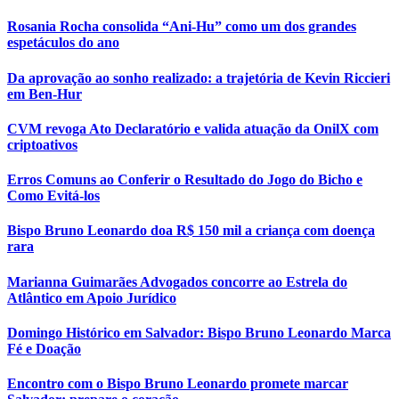
Rosania Rocha consolida “Ani-Hu” como um dos grandes
espetáculos do ano
Da aprovação ao sonho realizado: a trajetória de Kevin Riccieri
em Ben-Hur
CVM revoga Ato Declaratório e valida atuação da OnilX com
criptoativos
Erros Comuns ao Conferir o Resultado do Jogo do Bicho e
Como Evitá-los
Bispo Bruno Leonardo doa R$ 150 mil a criança com doença
rara
Marianna Guimarães Advogados concorre ao Estrela do
Atlântico em Apoio Jurídico
Domingo Histórico em Salvador: Bispo Bruno Leonardo Marca
Fé e Doação
Encontro com o Bispo Bruno Leonardo promete marcar