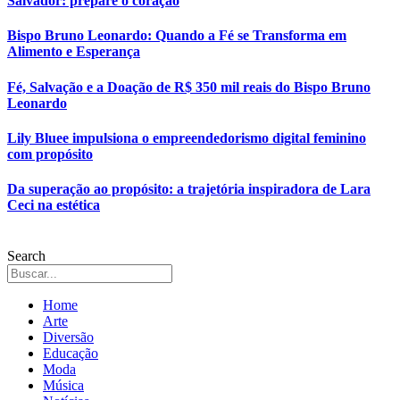
Salvador: prepare o coração
Bispo Bruno Leonardo: Quando a Fé se Transforma em
Alimento e Esperança
Fé, Salvação e a Doação de R$ 350 mil reais do Bispo Bruno
Leonardo
Lily Bluee impulsiona o empreendedorismo digital feminino
com propósito
Da superação ao propósito: a trajetória inspiradora de Lara
Ceci na estética
Search
Home
Arte
Diversão
Educação
Moda
Música