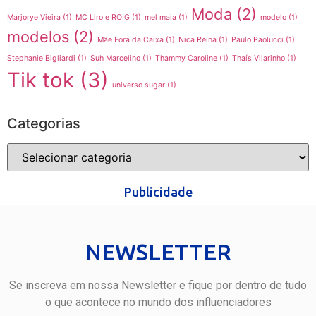
Moda
(2)
Marjorye Vieira
(1)
MC Liro e ROIG
(1)
mel maia
(1)
modelo
(1)
modelos
(2)
Mãe Fora da Caixa
(1)
Nica Reina
(1)
Paulo Paolucci
(1)
Stephanie Bigliardi
(1)
Suh Marcelino
(1)
Thammy Caroline
(1)
Thaís Vilarinho
(1)
Tik tok
(3)
universo sugar
(1)
Categorias
Publicidade
NEWSLETTER
Se inscreva em nossa Newsletter e fique por dentro de tudo
o que acontece no mundo dos influenciadores