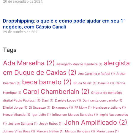
20 de setembro de 2024
Dropshipping: o que é e como pode ajudar em seu 1°
negócio, com Cássio Canali
29 de outubro de 2021
Tags
Ada Marselha
(2)
alergista
advogado Marcos Bandeira
(1)
em Duque de Caxias
(2)
Ana Carolina e Rafael
(1)
Arthur
beca barreto
(2)
Kuartieri
(1)
Bruna Muniz
(1)
Camilla
(1)
Carlos
Carol Chamberlain
(2)
Henrique
(1)
Criador de conteúdo
digital Paulo Paolucci
(1)
Dani
(1)
Daniele Lopes
(1)
Dani senta com carinho
(1)
Dimitri Jorge
(1)
Dj Scazuzo
(1)
Exxxquece
(1)
FF Mony
(1)
Henrique e Juliano
(1)
Henzo Miranda
(1)
Igor Leite
(1)
infleuncer Marcos Bandeira
(1)
Ingrid Vasconcelos
John Amplificado
(2)
(1)
Jesiane Santana
(1)
Jessy Robot
(1)
Juliana Vilas Boas
(1)
Marcela Hellen
(1)
Marcos Bandeira
(1)
Maria Laura
(1)