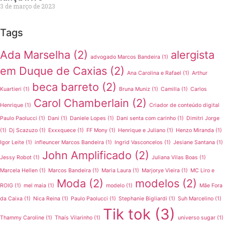
3 de março de 2023
Tags
Ada Marselha
(2)
alergista
advogado Marcos Bandeira
(1)
em Duque de Caxias
(2)
Ana Carolina e Rafael
(1)
Arthur
beca barreto
(2)
Kuartieri
(1)
Bruna Muniz
(1)
Camilla
(1)
Carlos
Carol Chamberlain
(2)
Henrique
(1)
Criador de conteúdo digital
Paulo Paolucci
(1)
Dani
(1)
Daniele Lopes
(1)
Dani senta com carinho
(1)
Dimitri Jorge
(1)
Dj Scazuzo
(1)
Exxxquece
(1)
FF Mony
(1)
Henrique e Juliano
(1)
Henzo Miranda
(1)
Igor Leite
(1)
infleuncer Marcos Bandeira
(1)
Ingrid Vasconcelos
(1)
Jesiane Santana
(1)
John Amplificado
(2)
Jessy Robot
(1)
Juliana Vilas Boas
(1)
Marcela Hellen
(1)
Marcos Bandeira
(1)
Maria Laura
(1)
Marjorye Vieira
(1)
MC Liro e
Moda
(2)
modelos
(2)
ROIG
(1)
mel maia
(1)
modelo
(1)
Mãe Fora
da Caixa
(1)
Nica Reina
(1)
Paulo Paolucci
(1)
Stephanie Bigliardi
(1)
Suh Marcelino
(1)
Tik tok
(3)
Thammy Caroline
(1)
Thaís Vilarinho
(1)
universo sugar
(1)