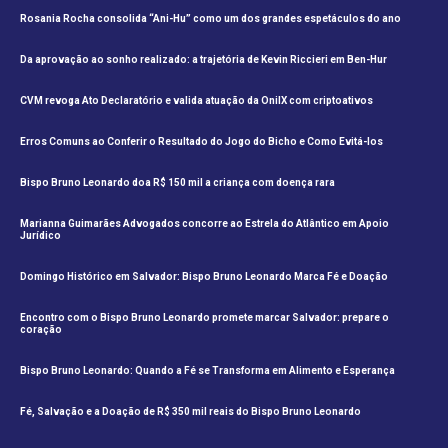
Rosania Rocha consolida “Ani-Hu” como um dos grandes espetáculos do ano
Da aprovação ao sonho realizado: a trajetória de Kevin Riccieri em Ben-Hur
CVM revoga Ato Declaratório e valida atuação da OnilX com criptoativos
Erros Comuns ao Conferir o Resultado do Jogo do Bicho e Como Evitá-los
Bispo Bruno Leonardo doa R$ 150 mil a criança com doença rara
Marianna Guimarães Advogados concorre ao Estrela do Atlântico em Apoio
Jurídico
Domingo Histórico em Salvador: Bispo Bruno Leonardo Marca Fé e Doação
Encontro com o Bispo Bruno Leonardo promete marcar Salvador: prepare o
coração
Bispo Bruno Leonardo: Quando a Fé se Transforma em Alimento e Esperança
Fé, Salvação e a Doação de R$ 350 mil reais do Bispo Bruno Leonardo