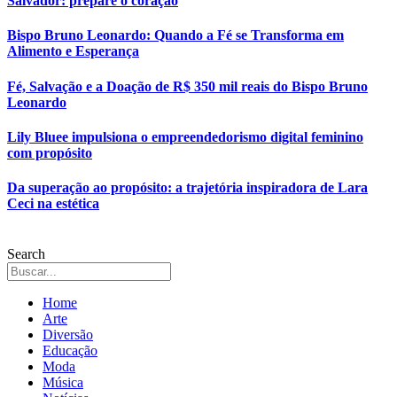
Salvador: prepare o coração
Bispo Bruno Leonardo: Quando a Fé se Transforma em
Alimento e Esperança
Fé, Salvação e a Doação de R$ 350 mil reais do Bispo Bruno
Leonardo
Lily Bluee impulsiona o empreendedorismo digital feminino
com propósito
Da superação ao propósito: a trajetória inspiradora de Lara
Ceci na estética
Search
Home
Arte
Diversão
Educação
Moda
Música