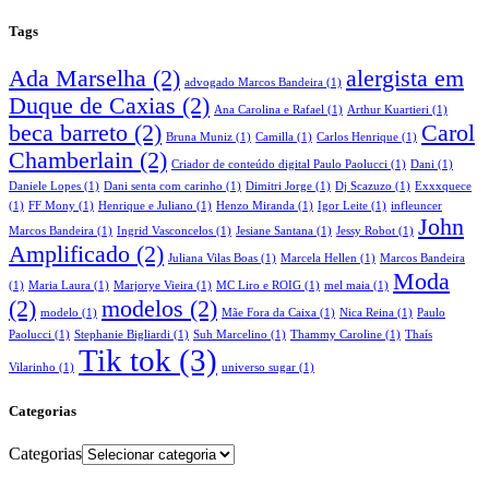
Tags
Ada Marselha
(2)
alergista em
advogado Marcos Bandeira
(1)
Duque de Caxias
(2)
Ana Carolina e Rafael
(1)
Arthur Kuartieri
(1)
beca barreto
(2)
Carol
Bruna Muniz
(1)
Camilla
(1)
Carlos Henrique
(1)
Chamberlain
(2)
Criador de conteúdo digital Paulo Paolucci
(1)
Dani
(1)
Daniele Lopes
(1)
Dani senta com carinho
(1)
Dimitri Jorge
(1)
Dj Scazuzo
(1)
Exxxquece
(1)
FF Mony
(1)
Henrique e Juliano
(1)
Henzo Miranda
(1)
Igor Leite
(1)
infleuncer
John
Marcos Bandeira
(1)
Ingrid Vasconcelos
(1)
Jesiane Santana
(1)
Jessy Robot
(1)
Amplificado
(2)
Juliana Vilas Boas
(1)
Marcela Hellen
(1)
Marcos Bandeira
Moda
(1)
Maria Laura
(1)
Marjorye Vieira
(1)
MC Liro e ROIG
(1)
mel maia
(1)
(2)
modelos
(2)
modelo
(1)
Mãe Fora da Caixa
(1)
Nica Reina
(1)
Paulo
Paolucci
(1)
Stephanie Bigliardi
(1)
Suh Marcelino
(1)
Thammy Caroline
(1)
Thaís
Tik tok
(3)
Vilarinho
(1)
universo sugar
(1)
Categorias
Categorias