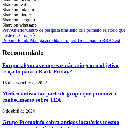
Share on twitter
Share on linkedin
Share on pinterest
Share on telegram
Share on whatsapp
Prev
Anterior
Centro de pesquisa brasileiro cria primeiro relatório que
mede o QI no país
Próximo
Frank Pitaluga acredita ter o perfil ideal para o BBB
Next
Recomendado
Porque algumas empresas não atingem o objetivo
traçado para a Black Friday?
15 de dezembro de 2022
Médico autista faz parte de grupo que promove o
conhecimento sobre TEA
8 de abril de 2024
Grupo Promoinfo cobra antigos locatários mesmo