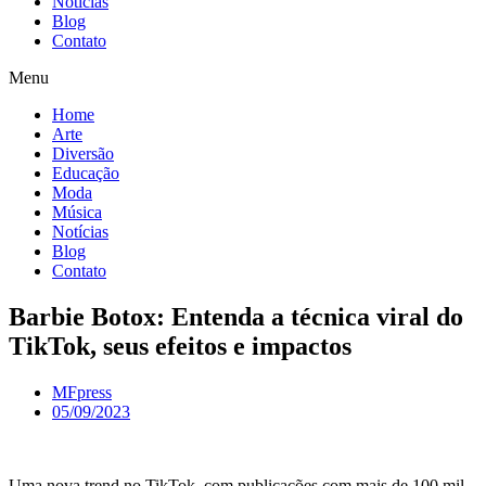
Notícias
Blog
Contato
Menu
Home
Arte
Diversão
Educação
Moda
Música
Notícias
Blog
Contato
Barbie Botox: Entenda a técnica viral do
TikTok, seus efeitos e impactos
MFpress
05/09/2023
Uma nova trend no TikTok, com publicações com mais de 100 mil