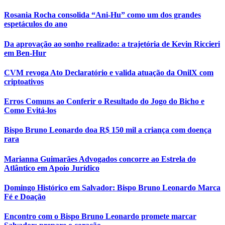
Rosania Rocha consolida “Ani-Hu” como um dos grandes
espetáculos do ano
Da aprovação ao sonho realizado: a trajetória de Kevin Riccieri
em Ben-Hur
CVM revoga Ato Declaratório e valida atuação da OnilX com
criptoativos
Erros Comuns ao Conferir o Resultado do Jogo do Bicho e
Como Evitá-los
Bispo Bruno Leonardo doa R$ 150 mil a criança com doença
rara
Marianna Guimarães Advogados concorre ao Estrela do
Atlântico em Apoio Jurídico
Domingo Histórico em Salvador: Bispo Bruno Leonardo Marca
Fé e Doação
Encontro com o Bispo Bruno Leonardo promete marcar