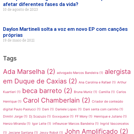
afetar diferentes fases da vida?
10 de agosto de 2023
Daylon Martineli solta a voz em novo EP com canções
próprias
19 de maio de 2021
Tags
Ada Marselha
(2)
alergista
advogado Marcos Bandeira
(1)
em Duque de Caxias
(2)
Ana Carolina e Rafael
(1)
Arthur
beca barreto
(2)
Kuartieri
(1)
Bruna Muniz
(1)
Camilla
(1)
Carlos
Carol Chamberlain
(2)
Henrique
(1)
Criador de conteúdo
digital Paulo Paolucci
(1)
Dani
(1)
Daniele Lopes
(1)
Dani senta com carinho
(1)
Dimitri Jorge
(1)
Dj Scazuzo
(1)
Exxxquece
(1)
FF Mony
(1)
Henrique e Juliano
(1)
Henzo Miranda
(1)
Igor Leite
(1)
infleuncer Marcos Bandeira
(1)
Ingrid Vasconcelos
John Amplificado
(2)
(1)
Jesiane Santana
(1)
Jessy Robot
(1)