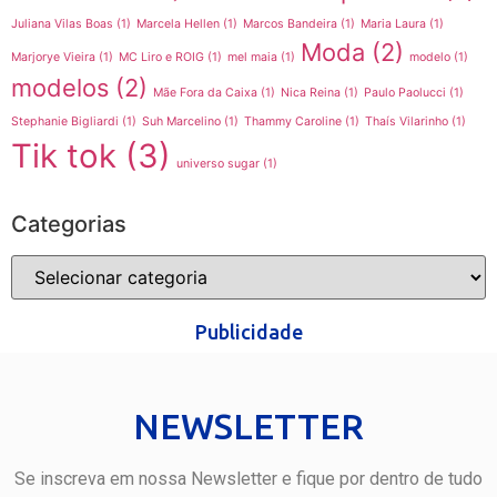
Juliana Vilas Boas
(1)
Marcela Hellen
(1)
Marcos Bandeira
(1)
Maria Laura
(1)
Moda
(2)
Marjorye Vieira
(1)
MC Liro e ROIG
(1)
mel maia
(1)
modelo
(1)
modelos
(2)
Mãe Fora da Caixa
(1)
Nica Reina
(1)
Paulo Paolucci
(1)
Stephanie Bigliardi
(1)
Suh Marcelino
(1)
Thammy Caroline
(1)
Thaís Vilarinho
(1)
Tik tok
(3)
universo sugar
(1)
Categorias
Publicidade
NEWSLETTER
Se inscreva em nossa Newsletter e fique por dentro de tudo