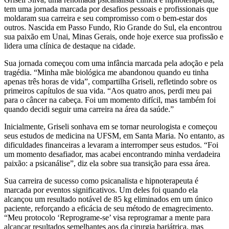
tem uma jornada marcada por desafios pessoais e profissionais que
moldaram sua carreira e seu compromisso com o bem-estar dos
outros. Nascida em Passo Fundo, Rio Grande do Sul, ela encontrou
sua paixão em Unai, Minas Gerais, onde hoje exerce sua profissão e
lidera uma clínica de destaque na cidade.
Sua jornada começou com uma infância marcada pela adoção e pela
tragédia. “Minha mãe biológica me abandonou quando eu tinha
apenas três horas de vida”, compartilha Griseli, refletindo sobre os
primeiros capítulos de sua vida. “Aos quatro anos, perdi meu pai
para o câncer na cabeça. Foi um momento difícil, mas também foi
quando decidi seguir uma carreira na área da saúde.”
Inicialmente, Griseli sonhava em se tornar neurologista e começou
seus estudos de medicina na UFSM, em Santa Maria. No entanto, as
dificuldades financeiras a levaram a interromper seus estudos. “Foi
um momento desafiador, mas acabei encontrando minha verdadeira
paixão: a psicanálise”, diz ela sobre sua transição para essa área.
Sua carreira de sucesso como psicanalista e hipnoterapeuta é
marcada por eventos significativos. Um deles foi quando ela
alcançou um resultado notável de 85 kg eliminados em um único
paciente, reforçando a eficácia de seu método de emagrecimento.
“Meu protocolo ‘Reprograme-se’ visa reprogramar a mente para
alcançar resultados semelhantes aos da cirurgia bariátrica, mas