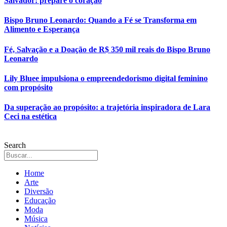
Salvador: prepare o coração
Bispo Bruno Leonardo: Quando a Fé se Transforma em
Alimento e Esperança
Fé, Salvação e a Doação de R$ 350 mil reais do Bispo Bruno
Leonardo
Lily Bluee impulsiona o empreendedorismo digital feminino
com propósito
Da superação ao propósito: a trajetória inspiradora de Lara
Ceci na estética
Search
Home
Arte
Diversão
Educação
Moda
Música