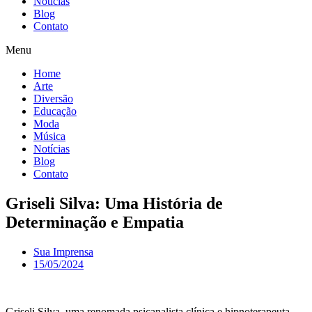
Notícias
Blog
Contato
Menu
Home
Arte
Diversão
Educação
Moda
Música
Notícias
Blog
Contato
Griseli Silva: Uma História de
Determinação e Empatia
Sua Imprensa
15/05/2024
Griseli Silva, uma renomada psicanalista clínica e hipnoterapeuta,