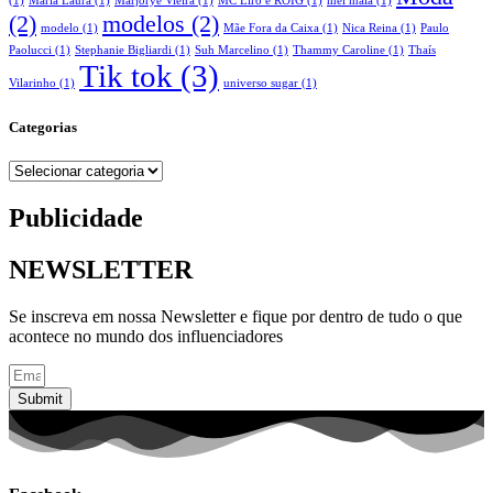
(1)
Maria Laura
(1)
Marjorye Vieira
(1)
MC Liro e ROIG
(1)
mel maia
(1)
(2)
modelos
(2)
modelo
(1)
Mãe Fora da Caixa
(1)
Nica Reina
(1)
Paulo
Paolucci
(1)
Stephanie Bigliardi
(1)
Suh Marcelino
(1)
Thammy Caroline
(1)
Thaís
Tik tok
(3)
Vilarinho
(1)
universo sugar
(1)
Categorias
Categorias
Publicidade
NEWSLETTER
Se inscreva em nossa Newsletter e fique por dentro de tudo o que
acontece no mundo dos influenciadores
Submit