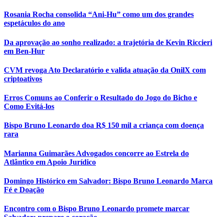
Rosania Rocha consolida “Ani-Hu” como um dos grandes
espetáculos do ano
Da aprovação ao sonho realizado: a trajetória de Kevin Riccieri
em Ben-Hur
CVM revoga Ato Declaratório e valida atuação da OnilX com
criptoativos
Erros Comuns ao Conferir o Resultado do Jogo do Bicho e
Como Evitá-los
Bispo Bruno Leonardo doa R$ 150 mil a criança com doença
rara
Marianna Guimarães Advogados concorre ao Estrela do
Atlântico em Apoio Jurídico
Domingo Histórico em Salvador: Bispo Bruno Leonardo Marca
Fé e Doação
Encontro com o Bispo Bruno Leonardo promete marcar