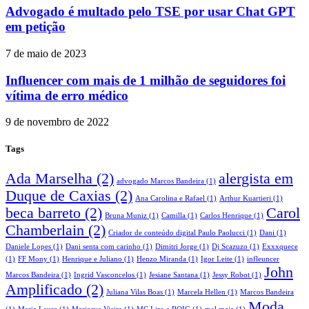
Advogado é multado pelo TSE por usar Chat GPT
em petição
7 de maio de 2023
Influencer com mais de 1 milhão de seguidores foi
vítima de erro médico
9 de novembro de 2022
Tags
Ada Marselha
(2)
alergista em
advogado Marcos Bandeira
(1)
Duque de Caxias
(2)
Ana Carolina e Rafael
(1)
Arthur Kuartieri
(1)
beca barreto
(2)
Carol
Bruna Muniz
(1)
Camilla
(1)
Carlos Henrique
(1)
Chamberlain
(2)
Criador de conteúdo digital Paulo Paolucci
(1)
Dani
(1)
Daniele Lopes
(1)
Dani senta com carinho
(1)
Dimitri Jorge
(1)
Dj Scazuzo
(1)
Exxxquece
(1)
FF Mony
(1)
Henrique e Juliano
(1)
Henzo Miranda
(1)
Igor Leite
(1)
infleuncer
John
Marcos Bandeira
(1)
Ingrid Vasconcelos
(1)
Jesiane Santana
(1)
Jessy Robot
(1)
Amplificado
(2)
Juliana Vilas Boas
(1)
Marcela Hellen
(1)
Marcos Bandeira
Moda