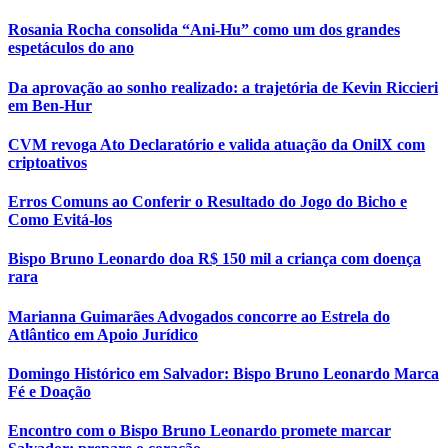
Rosania Rocha consolida “Ani-Hu” como um dos grandes
espetáculos do ano
Da aprovação ao sonho realizado: a trajetória de Kevin Riccieri
em Ben-Hur
CVM revoga Ato Declaratório e valida atuação da OnilX com
criptoativos
Erros Comuns ao Conferir o Resultado do Jogo do Bicho e
Como Evitá-los
Bispo Bruno Leonardo doa R$ 150 mil a criança com doença
rara
Marianna Guimarães Advogados concorre ao Estrela do
Atlântico em Apoio Jurídico
Domingo Histórico em Salvador: Bispo Bruno Leonardo Marca
Fé e Doação
Encontro com o Bispo Bruno Leonardo promete marcar