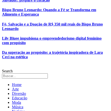
Salvador: prepare o coração
Bispo Bruno Leonardo: Quando a Fé se Transforma em
Alimento e Esperança
Fé, Salvação e a Doação de R$ 350 mil reais do Bispo Bruno
Leonardo
Lily Bluee impulsiona o empreendedorismo digital feminino
com propósito
Da superação ao propósito: a trajetória inspiradora de Lara
Ceci na estética
Search
Home
Arte
Diversão
Educação
Moda
Música