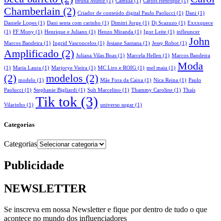
Bruna Muniz
(1)
Camilla
(1)
Carlos Henrique
(1)
Chamberlain
(2)
Criador de conteúdo digital Paulo Paolucci
(1)
Dani
(1)
Daniele Lopes
(1)
Dani senta com carinho
(1)
Dimitri Jorge
(1)
Dj Scazuzo
(1)
Exxxquece
(1)
FF Mony
(1)
Henrique e Juliano
(1)
Henzo Miranda
(1)
Igor Leite
(1)
infleuncer
John
Marcos Bandeira
(1)
Ingrid Vasconcelos
(1)
Jesiane Santana
(1)
Jessy Robot
(1)
Amplificado
(2)
Juliana Vilas Boas
(1)
Marcela Hellen
(1)
Marcos Bandeira
Moda
(1)
Maria Laura
(1)
Marjorye Vieira
(1)
MC Liro e ROIG
(1)
mel maia
(1)
(2)
modelos
(2)
modelo
(1)
Mãe Fora da Caixa
(1)
Nica Reina
(1)
Paulo
Paolucci
(1)
Stephanie Bigliardi
(1)
Suh Marcelino
(1)
Thammy Caroline
(1)
Thaís
Tik tok
(3)
Vilarinho
(1)
universo sugar
(1)
Categorias
Categorias
Publicidade
NEWSLETTER
Se inscreva em nossa Newsletter e fique por dentro de tudo o que
acontece no mundo dos influenciadores