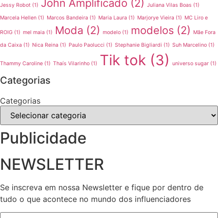
John Amplificado
(2)
Jessy Robot
(1)
Juliana Vilas Boas
(1)
Marcela Hellen
(1)
Marcos Bandeira
(1)
Maria Laura
(1)
Marjorye Vieira
(1)
MC Liro e
Moda
(2)
modelos
(2)
ROIG
(1)
mel maia
(1)
modelo
(1)
Mãe Fora
da Caixa
(1)
Nica Reina
(1)
Paulo Paolucci
(1)
Stephanie Bigliardi
(1)
Suh Marcelino
(1)
Tik tok
(3)
Thammy Caroline
(1)
Thaís Vilarinho
(1)
universo sugar
(1)
Categorias
Categorias
Publicidade
NEWSLETTER
Se inscreva em nossa Newsletter e fique por dentro de
tudo o que acontece no mundo dos influenciadores