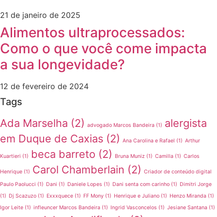
21 de janeiro de 2025
Alimentos ultraprocessados:
Como o que você come impacta
a sua longevidade?
12 de fevereiro de 2024
Tags
Ada Marselha
(2)
alergista
advogado Marcos Bandeira
(1)
em Duque de Caxias
(2)
Ana Carolina e Rafael
(1)
Arthur
beca barreto
(2)
Kuartieri
(1)
Bruna Muniz
(1)
Camilla
(1)
Carlos
Carol Chamberlain
(2)
Henrique
(1)
Criador de conteúdo digital
Paulo Paolucci
(1)
Dani
(1)
Daniele Lopes
(1)
Dani senta com carinho
(1)
Dimitri Jorge
(1)
Dj Scazuzo
(1)
Exxxquece
(1)
FF Mony
(1)
Henrique e Juliano
(1)
Henzo Miranda
(1)
Igor Leite
(1)
infleuncer Marcos Bandeira
(1)
Ingrid Vasconcelos
(1)
Jesiane Santana
(1)