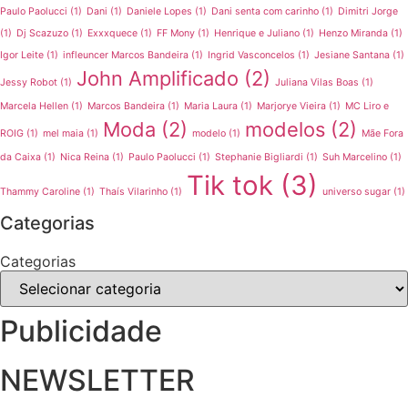
Paulo Paolucci
(1)
Dani
(1)
Daniele Lopes
(1)
Dani senta com carinho
(1)
Dimitri Jorge
(1)
Dj Scazuzo
(1)
Exxxquece
(1)
FF Mony
(1)
Henrique e Juliano
(1)
Henzo Miranda
(1)
Igor Leite
(1)
infleuncer Marcos Bandeira
(1)
Ingrid Vasconcelos
(1)
Jesiane Santana
(1)
John Amplificado
(2)
Jessy Robot
(1)
Juliana Vilas Boas
(1)
Marcela Hellen
(1)
Marcos Bandeira
(1)
Maria Laura
(1)
Marjorye Vieira
(1)
MC Liro e
Moda
(2)
modelos
(2)
ROIG
(1)
mel maia
(1)
modelo
(1)
Mãe Fora
da Caixa
(1)
Nica Reina
(1)
Paulo Paolucci
(1)
Stephanie Bigliardi
(1)
Suh Marcelino
(1)
Tik tok
(3)
Thammy Caroline
(1)
Thaís Vilarinho
(1)
universo sugar
(1)
Categorias
Categorias
Publicidade
NEWSLETTER