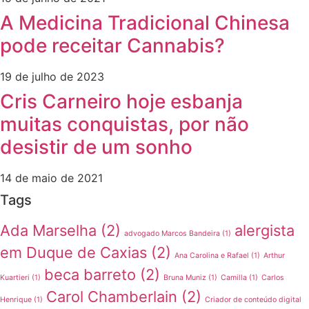
A Medicina Tradicional Chinesa
pode receitar Cannabis?
19 de julho de 2023
Cris Carneiro hoje esbanja
muitas conquistas, por não
desistir de um sonho
14 de maio de 2021
Tags
Ada Marselha
(2)
alergista
advogado Marcos Bandeira
(1)
em Duque de Caxias
(2)
Ana Carolina e Rafael
(1)
Arthur
beca barreto
(2)
Kuartieri
(1)
Bruna Muniz
(1)
Camilla
(1)
Carlos
Carol Chamberlain
(2)
Henrique
(1)
Criador de conteúdo digital