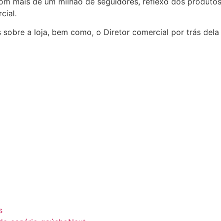
com mais de um milhão de seguidores, reflexo dos produto
cial.
sobre a loja, bem como, o Diretor comercial por trás dela 
s