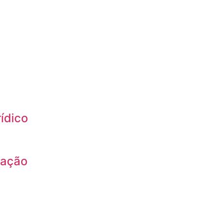
ídico
ração