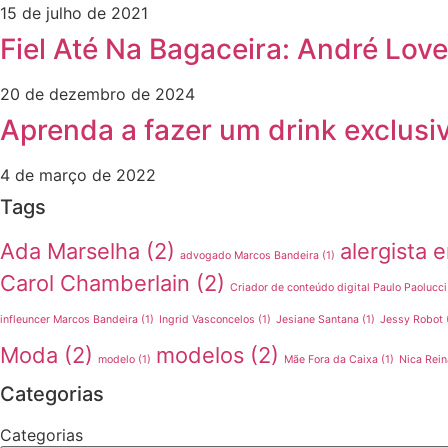
15 de julho de 2021
Fiel Até Na Bagaceira: André Lov
20 de dezembro de 2024
Aprenda a fazer um drink exclusi
4 de março de 2022
Tags
Ada Marselha
(2)
alergista
advogado Marcos Bandeira
(1)
Carol Chamberlain
(2)
Criador de conteúdo digital Paulo Paolucci
infleuncer Marcos Bandeira
(1)
Ingrid Vasconcelos
(1)
Jesiane Santana
(1)
Jessy Robot
Moda
(2)
modelos
(2)
modelo
(1)
Mãe Fora da Caixa
(1)
Nica Rein
Categorias
Categorias