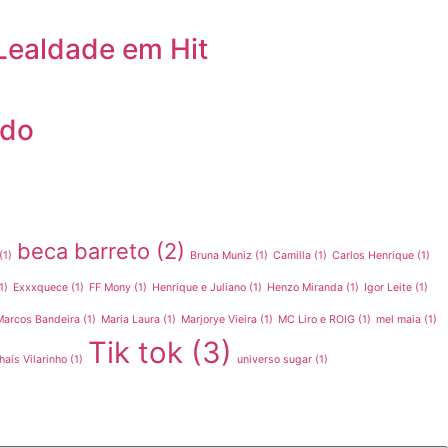
Lealdade em Hit
ado
beca barreto
(2)
(1)
Bruna Muniz
(1)
Camilla
(1)
Carlos Henrique
(1)
1)
Exxxquece
(1)
FF Mony
(1)
Henrique e Juliano
(1)
Henzo Miranda
(1)
Igor Leite
(1)
Marcos Bandeira
(1)
Maria Laura
(1)
Marjorye Vieira
(1)
MC Liro e ROIG
(1)
mel maia
(1)
Tik tok
(3)
haís Vilarinho
(1)
universo sugar
(1)