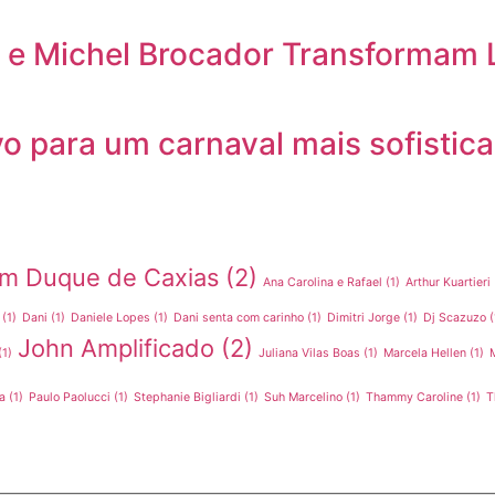
e e Michel Brocador Transformam 
vo para um carnaval mais sofistic
 em Duque de Caxias
(2)
Ana Carolina e Rafael
(1)
Arthur Kuartieri
(1)
Dani
(1)
Daniele Lopes
(1)
Dani senta com carinho
(1)
Dimitri Jorge
(1)
Dj Scazuzo
(
John Amplificado
(2)
(1)
Juliana Vilas Boas
(1)
Marcela Hellen
(1)
a
(1)
Paulo Paolucci
(1)
Stephanie Bigliardi
(1)
Suh Marcelino
(1)
Thammy Caroline
(1)
T