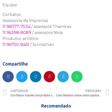
Equipe
Contatos
Assessoria de imprensa
11 98377-7534
/ assessora Thamires
11 96398-8089
/ assessora Nivia
Produtor artístico
11 96750-9461
/ Jonnathan
Compartilhe
ANTERIOR
PRÓXIMO
Eco flame Garden lança linha sustentável com redes de pesca
Caio Martins conta como ganha mais de 100 mil mensal na internet e ensina você
Recomendado