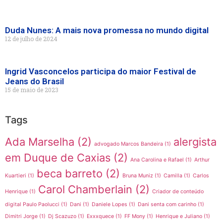
Duda Nunes: A mais nova promessa no mundo digital
12 de julho de 2024
Ingrid Vasconcelos participa do maior Festival de
Jeans do Brasil
15 de maio de 2023
Tags
Ada Marselha
(2)
alergista
advogado Marcos Bandeira
(1)
em Duque de Caxias
(2)
Ana Carolina e Rafael
(1)
Arthur
beca barreto
(2)
Kuartieri
(1)
Bruna Muniz
(1)
Camilla
(1)
Carlos
Carol Chamberlain
(2)
Henrique
(1)
Criador de conteúdo
digital Paulo Paolucci
(1)
Dani
(1)
Daniele Lopes
(1)
Dani senta com carinho
(1)
Dimitri Jorge
(1)
Dj Scazuzo
(1)
Exxxquece
(1)
FF Mony
(1)
Henrique e Juliano
(1)