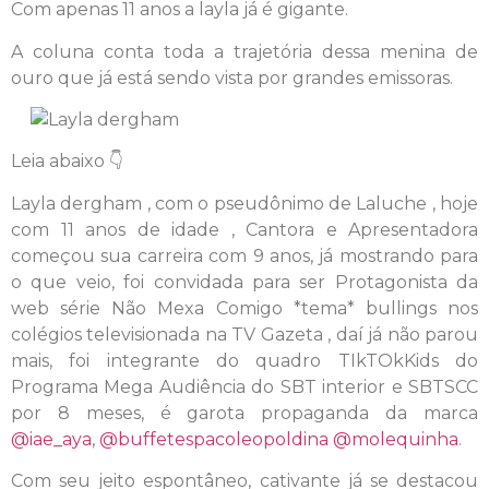
Com apenas 11 anos a layla já é gigante.
A coluna conta toda a trajetória dessa menina de
ouro que já está sendo vista por grandes emissoras.
Leia abaixo 👇
Layla dergham , com o pseudônimo de Laluche , hoje
com 11 anos de idade , Cantora e Apresentadora
começou sua carreira com 9 anos, já mostrando para
o que veio, foi convidada para ser Protagonista da
web série Não Mexa Comigo *tema* bullings nos
colégios televisionada na TV Gazeta , daí já não parou
mais, foi integrante do quadro TIkTOkKids do
Programa Mega Audiência do SBT interior e SBTSCC
por 8 meses, é garota propaganda da marca
@iae_aya
,
@buffetespacoleopoldina
@molequinha
.
Com seu jeito espontâneo, cativante já se destacou