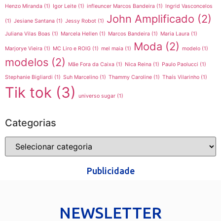
Henzo Miranda
(1)
Igor Leite
(1)
infleuncer Marcos Bandeira
(1)
Ingrid Vasconcelos
John Amplificado
(2)
(1)
Jesiane Santana
(1)
Jessy Robot
(1)
Juliana Vilas Boas
(1)
Marcela Hellen
(1)
Marcos Bandeira
(1)
Maria Laura
(1)
Moda
(2)
Marjorye Vieira
(1)
MC Liro e ROIG
(1)
mel maia
(1)
modelo
(1)
modelos
(2)
Mãe Fora da Caixa
(1)
Nica Reina
(1)
Paulo Paolucci
(1)
Stephanie Bigliardi
(1)
Suh Marcelino
(1)
Thammy Caroline
(1)
Thaís Vilarinho
(1)
Tik tok
(3)
universo sugar
(1)
Categorias
Publicidade
NEWSLETTER