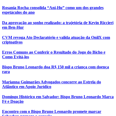
Rosania Rocha consolida “Ani-Hu” como um dos grandes
espetáculos do ano
Da aprovação ao sonho realizado: a trajetória de Kevin Riccieri
em Ben-Hur
CVM revoga Ato Declaratório e valida atuação da OnilX com
criptoativos
Erros Comuns ao Conferir o Resultado do Jogo do Bicho e
Como Evitá-los
Bispo Bruno Leonardo doa R$ 150 mil a criança com doença
rara
Marianna Guimarães Advogados concorre ao Estrela do
Atlântico em Apoio Jurídico
Domingo Histórico em Salvador: Bispo Bruno Leonardo Marca
Fé e Doação
Encontro com o Bispo Bruno Leonardo promete marcar