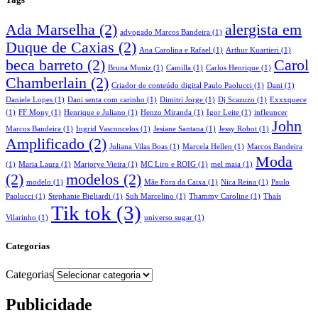
Ada Marselha
(2)
alergista em
advogado Marcos Bandeira
(1)
Duque de Caxias
(2)
Ana Carolina e Rafael
(1)
Arthur Kuartieri
(1)
beca barreto
(2)
Carol
Bruna Muniz
(1)
Camilla
(1)
Carlos Henrique
(1)
Chamberlain
(2)
Criador de conteúdo digital Paulo Paolucci
(1)
Dani
(1)
Daniele Lopes
(1)
Dani senta com carinho
(1)
Dimitri Jorge
(1)
Dj Scazuzo
(1)
Exxxquece
(1)
FF Mony
(1)
Henrique e Juliano
(1)
Henzo Miranda
(1)
Igor Leite
(1)
infleuncer
John
Marcos Bandeira
(1)
Ingrid Vasconcelos
(1)
Jesiane Santana
(1)
Jessy Robot
(1)
Amplificado
(2)
Juliana Vilas Boas
(1)
Marcela Hellen
(1)
Marcos Bandeira
Moda
(1)
Maria Laura
(1)
Marjorye Vieira
(1)
MC Liro e ROIG
(1)
mel maia
(1)
(2)
modelos
(2)
modelo
(1)
Mãe Fora da Caixa
(1)
Nica Reina
(1)
Paulo
Paolucci
(1)
Stephanie Bigliardi
(1)
Suh Marcelino
(1)
Thammy Caroline
(1)
Thaís
Tik tok
(3)
Vilarinho
(1)
universo sugar
(1)
Categorias
Categorias
Publicidade