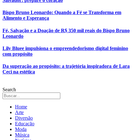
Salvador: prepare o coração
Bispo Bruno Leonardo: Quando a Fé se Transforma em
Alimento e Esperança
Fé, Salvação e a Doação de R$ 350 mil reais do Bispo Bruno
Leonardo
Lily Bluee impulsiona o empreendedorismo digital feminino
com propósito
Da superação ao propósito: a trajetória inspiradora de Lara
Ceci na estética
Search
Home
Arte
Diversão
Educação
Moda
Música