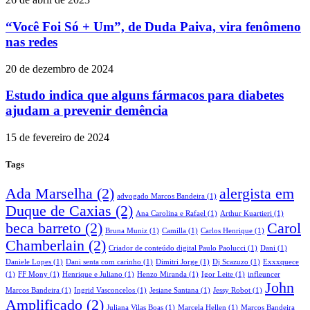
“Você Foi Só + Um”, de Duda Paiva, vira fenômeno
nas redes
20 de dezembro de 2024
Estudo indica que alguns fármacos para diabetes
ajudam a prevenir demência
15 de fevereiro de 2024
Tags
Ada Marselha
(2)
alergista em
advogado Marcos Bandeira
(1)
Duque de Caxias
(2)
Ana Carolina e Rafael
(1)
Arthur Kuartieri
(1)
beca barreto
(2)
Carol
Bruna Muniz
(1)
Camilla
(1)
Carlos Henrique
(1)
Chamberlain
(2)
Criador de conteúdo digital Paulo Paolucci
(1)
Dani
(1)
Daniele Lopes
(1)
Dani senta com carinho
(1)
Dimitri Jorge
(1)
Dj Scazuzo
(1)
Exxxquece
(1)
FF Mony
(1)
Henrique e Juliano
(1)
Henzo Miranda
(1)
Igor Leite
(1)
infleuncer
John
Marcos Bandeira
(1)
Ingrid Vasconcelos
(1)
Jesiane Santana
(1)
Jessy Robot
(1)
Amplificado
(2)
Juliana Vilas Boas
(1)
Marcela Hellen
(1)
Marcos Bandeira