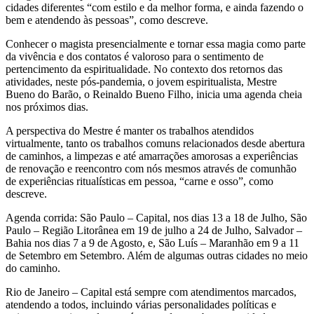
cidades diferentes “com estilo e da melhor forma, e ainda fazendo o
bem e atendendo às pessoas”, como descreve.
Conhecer o magista presencialmente e tornar essa magia como parte
da vivência e dos contatos é valoroso para o sentimento de
pertencimento da espiritualidade. No contexto dos retornos das
atividades, neste pós-pandemia, o jovem espiritualista, Mestre
Bueno do Barão, o Reinaldo Bueno Filho, inicia uma agenda cheia
nos próximos dias.
A perspectiva do Mestre é manter os trabalhos atendidos
virtualmente, tanto os trabalhos comuns relacionados desde abertura
de caminhos, a limpezas e até amarrações amorosas a experiências
de renovação e reencontro com nós mesmos através de comunhão
de experiências ritualísticas em pessoa, “carne e osso”, como
descreve.
Agenda corrida: São Paulo – Capital, nos dias 13 a 18 de Julho, São
Paulo – Região Litorânea em 19 de julho a 24 de Julho, Salvador –
Bahia nos dias 7 a 9 de Agosto, e, São Luís – Maranhão em 9 a 11
de Setembro em Setembro. Além de algumas outras cidades no meio
do caminho.
Rio de Janeiro – Capital está sempre com atendimentos marcados,
atendendo a todos, incluindo várias personalidades políticas e